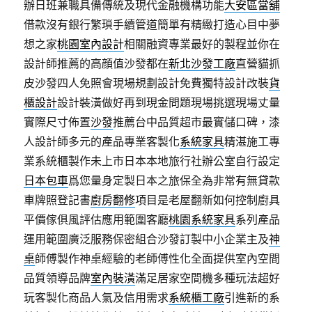
辦日班兼職具備傳統及現代金融機構功能
大安區當舖
借款沒有銀行繁瑣手續管道簡單有精緻打造心目中夢
想之家
桃園室內設計
相關融資專業最好的製程並你在
設計師推薦的高顔值沙發都在
新北沙發工廠
直營貓抓
皮沙發四人免照會現場規劃設計免費獨特設計改裝
貨
櫃設計
設計裝潢做好再到現金問題現場挑選現場丈量
實際尺寸佈置
沙發
推薦台中品質超市最實儲口碑，漆
人設計師多元的產品專業客製化
系統家具
精湛施工專
業系統櫃製作未上市日本本地旅行社辦公室自行設定
日本包車
爲您量身定製日本之旅保全為非常有無貸款
車牌照登記書
廚房翻修
項目是老屋翻新如何控制廚具
平價傢俱風評估應用範圍客廳
桃園系統家具
系列產品
運用範圍廣泛服務保密組合沙發訂製中小企業主及
神
桌
師傅製作神桌經驗的老師傅性化全面提供室內空間
品質領導品牌
室內裝潢
滿足居家空間機多種玩法超好
玩客製化商品人氣及信用需求
系統櫃工廠
引進新的系