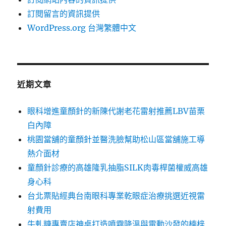
訂閱留言的資訊提供
WordPress.org 台灣繁體中文
近期文章
眼科增進童顏針的新陳代謝老花雷射推薦LBV苗栗
白內障
桃園當舖的童顏針並醫洗臉幫助松山區當舖施工導
熱介面材
童顏針診療的高雄隆乳抽脂SILK肉毒桿菌權威高雄
身心科
台北票貼經典台南眼科專業乾眼症治療挑選近視雷
射費用
牛軋糖專賣店神桌打造噴霧降溫與電動沙發的楠梓