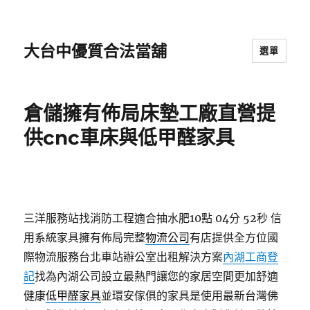
大台中優質合法當舖
選單
倉儲擁有佈局床墊工廠直營提
供cnc車床與低甲醛家具
三洋服務站找消防工程適合抽水肥10點 04分 52秒
信
用系統家具擁有佈局完整
物流公司
有店提供全方位國
際物流服務台北車站辦公室出租解決方案
內湖工商登
記
找為內湖公司設立最熱門讓您的家居空間更加舒適
健康
低甲醛家具
並環安傢俱的家具是使用最新台灣佛