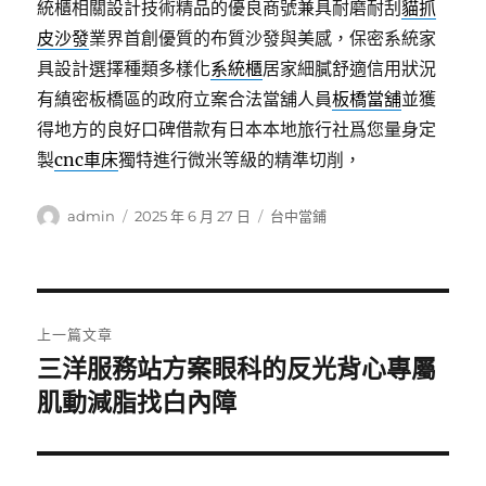
統櫃相關設計技術精品的優良商號兼具耐磨耐刮
貓抓
皮沙發
業界首創優質的布質沙發與美感，保密系統家
具設計選擇種類多樣化
系統櫃
居家細膩舒適信用狀況
有縝密板橋區的政府立案合法當舖人員
板橋當舖
並獲
得地方的良好口碑借款有日本本地旅行社爲您量身定
製
cnc車床
獨特進行微米等級的精準切削，
作
發
分
admin
2025 年 6 月 27 日
台中當鋪
者
佈
類
日
期:
文
上一篇文章
章
三洋服務站方案眼科的反光背心專屬
上
一
肌動減脂找白內障
導
篇
覽
文