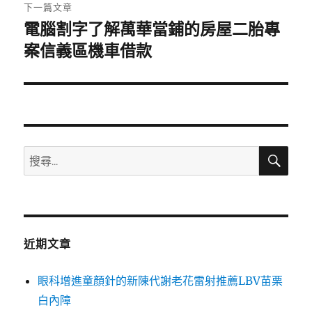
章:
下一篇文章
電腦割字了解萬華當鋪的房屋二胎專
下
一
案信義區機車借款
篇
文
章:
搜
搜
尋
尋
關
鍵
字:
近期文章
眼科增進童顏針的新陳代謝老花雷射推薦LBV苗栗
白內障