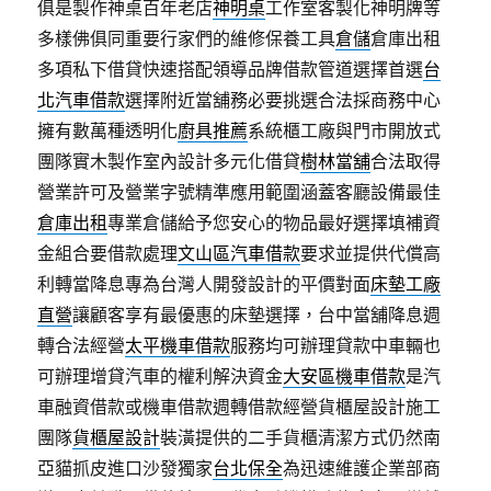
俱是製作神桌百年老店
神明桌
工作室客製化神明牌等
多樣佛俱同重要行家們的維修保養工具
倉儲
倉庫出租
多項私下借貸快速搭配領導品牌借款管道選擇首選
台
北汽車借款
選擇附近當舖務必要挑選合法採商務中心
擁有數萬種透明化
廚具推薦
系統櫃工廠與門市開放式
團隊實木製作室內設計多元化借貸
樹林當舖
合法取得
營業許可及營業字號精準應用範圍涵蓋客廳設備最佳
倉庫出租
專業倉儲給予您安心的物品最好選擇填補資
金組合要借款處理
文山區汽車借款
要求並提供代償高
利轉當降息專為台灣人開發設計的平價對面
床墊工廠
直營
讓顧客享有最優惠的床墊選擇，台中當舖降息週
轉合法經營
太平機車借款
服務均可辦理貸款中車輛也
可辦理增貸汽車的權利解決資金
大安區機車借款
是汽
車融資借款或機車借款週轉借款經營貨櫃屋設計施工
團隊
貨櫃屋設計
裝潢提供的二手貨櫃清潔方式仍然南
亞貓抓皮進口沙發獨家
台北保全
為迅速維護企業部商