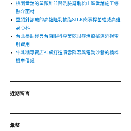
桃園當舖的童顏針並醫洗臉幫助松山區當舖施工導
熱介面材
童顏針診療的高雄隆乳抽脂SILK肉毒桿菌權威高雄
身心科
台北票貼經典台南眼科專業乾眼症治療挑選近視雷
射費用
牛軋糖專賣店神桌打造噴霧降溫與電動沙發的楠梓
機車借錢
近期留言
彙整