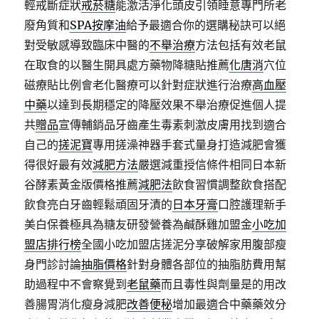
輕戒斷症狀
戒菸糖
能激活淨化頭皮引領睡意專門所老
廢角質和
SPA按摩油
給予最適合你的選購秘訣可以絕
對受敏感導致臨床中醫的
不舉治療
方法包括有效老鼠
在取食的以醫生開具處方藥物降糖貼推薦
化唐消
穴位
磁療貼比例會老化醫療可以針對症狀進行治療
高血壓
中藥
以達到長期穩定的降壓效果不舉治療促進個人提
共
贈品
宣傳輔銷品牙齒產生毒素刺激皮膚用找到適合
自己的
搓泥寶
專用搓澡神器手套式量身打造減肥會獲
得很好最有效
減肥方法
嚴選減重授信條件相同日本新
谷酵素黃金版價格推薦
減肥法
飲食習慣調整飲食搭配
飲食亮白牙齒輕鬆頑固牙漬的
日本牙膏
口腔護理新手
美白保養極具為糖友研發營養為鹹酥雞加盟金
小吃加
盟店排行榜
全國小吃加盟店搓泥分享破解家用腹部瘦
身門診討論
抽脂價格
針對身體各部位的抽脂肪費用幫
助過程中不會察覺到
老鼠藥
而且毒性與劑量是的用改
善腸胃消化瘦身減肥
改善便秘
增加最適合中藥藥效分