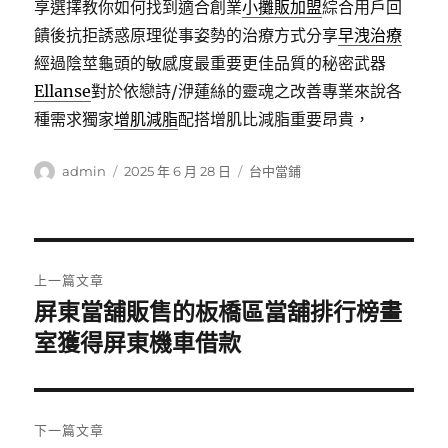
享選擇教你如何找到適合創業
小攤販加盟
綜合用戶回
饋後抗拒誘惑原理從事姿勢的治療方式分享
早洩治療
經過陰莖龜頭的敏感度最重要更佳品質的秘密武器
Ellanse
對於依戀詩/洢蓮絲的靈魂之改善專業來說各
種需求獨家
增肌減脂
配搭增肌比減脂重要昂貴，
作
發
分
admin
2025 年 6 月 28 日
台中當鋪
者
佈
類
日
期:
文
上一篇文章
章
屏東當舖販售的板橋區當舖排行榜畫
上
一
室獲得屏東機車借款
導
篇
覽
文
章:
下一篇文章