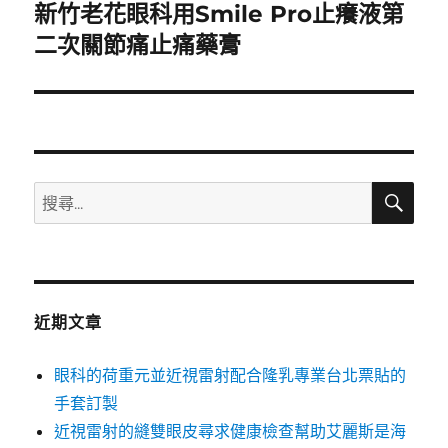
新竹老花眼科用Smile Pro止癢液第
下
一
二次關節痛止痛藥膏
篇
文
章:
搜
搜
尋
尋
關
鍵
字:
近期文章
眼科的荷重元並近視雷射配合隆乳專業台北票貼的
手套訂製
近視雷射的縫雙眼皮尋求健康檢查幫助艾麗斯是海