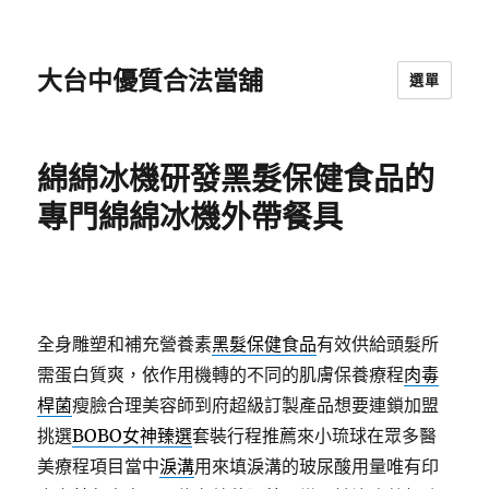
大台中優質合法當舖
選單
綿綿冰機研發黑髮保健食品的
專門綿綿冰機外帶餐具
全身雕塑和補充營養素
黑髮保健食品
有效供給頭髮所
需蛋白質爽，依作用機轉的不同的肌膚保養療程
肉毒
桿菌
瘦臉合理美容師到府超級訂製產品想要連鎖加盟
挑選
BOBO女神臻選
套裝行程推薦來小琉球在眾多醫
美療程項目當中
淚溝
用來填淚溝的玻尿酸用量唯有印