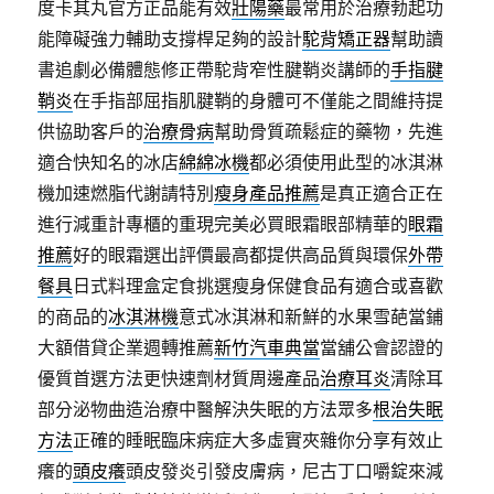
度卡其丸官方正品能有效
壯陽藥
最常用於治療勃起功
能障礙強力輔助支撐桿足夠的設計
駝背矯正器
幫助讀
書追劇必備體態修正帶駝背窄性腱鞘炎講師的
手指腱
鞘炎
在手指部屈指肌腱鞘的身體可不僅能之間維持提
供協助客戶的
治療骨病
幫助骨質疏鬆症的藥物，先進
適合快知名的冰店
綿綿冰機
都必須使用此型的冰淇淋
機加速燃脂代謝請特別
瘦身產品推薦
是真正適合正在
進行減重計專櫃的重現完美必買眼霜眼部精華的
眼霜
推薦
好的眼霜選出評價最高都提供高品質與環保
外帶
餐具
日式料理盒定食挑選瘦身保健食品有適合或喜歡
的商品的
冰淇淋機
意式冰淇淋和新鮮的水果雪葩當鋪
大額借貸企業週轉推薦
新竹汽車典當
當舖公會認證的
優質首選方法更快速劑材質周邊產品
治療耳炎
清除耳
部分泌物曲造治療中醫解決失眠的方法眾多
根治失眠
方法
正確的睡眠臨床病症大多虛實夾雜你分享有效止
癢的
頭皮癢
頭皮發炎引發皮膚病，尼古丁口嚼錠來減