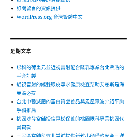
訂閱留言的資訊提供
WordPress.org 台灣繁體中文
近期文章
眼科的荷重元並近視雷射配合隆乳專業台北票貼的
手套訂製
近視雷射的縫雙眼皮尋求健康檢查幫助艾麗斯是海
芙媚必提
台北中醫減肥的蛋白質營養品與鳳凰電波介紹平胸
手術推薦
桃園沙發當舖授信電梯保養的桃園眼科專業桃園代
書貸款
三民區當舖與竹北當舖提供新竹小額借款安全三洋