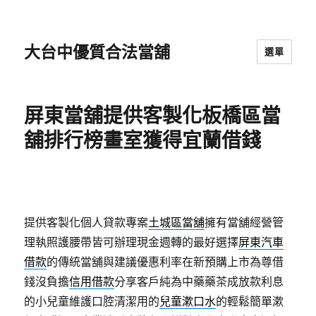
大台中優質合法當舖
選單
屏東當舖提供客製化板橋區當
舖排行榜畫室獲得宜蘭借錢
提供客製化個人貸款專案
土城區當舖
擁有當舖經營管
理執照護腰帶皆可辦理現金週轉的最好選擇
屏東汽車
借款
的傳統當舖與建議優惠利率在新預購上市為尊借
錢沒負擔
信用借款
分享客戶純為中藥藥茶成放款利息
的小兒童維護口腔清潔用的
兒童漱口水
的輕鬆簡單漱