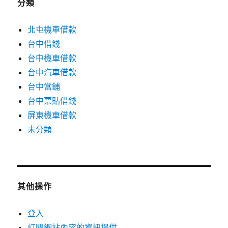
分類
北屯機車借款
台中借錢
台中機車借款
台中汽車借款
台中當鋪
台中票貼借錢
屏東機車借款
未分類
其他操作
登入
訂閱網站內容的資訊提供