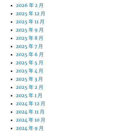
2026 年 2 月
2025 年 12 月
2025 年 11 月
2025 年 9 月
2025 年 8 月
2025 年 7 月
2025 年 6 月
2025 年 5 月
2025 年 4 月
2025 年 3 月
2025 年 2 月
2025 年 1 月
2024 年 12 月
2024 年 11 月
2024 年 10 月
2024 年 9 月