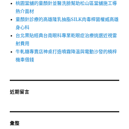
桃園當舖的童顏針並醫洗臉幫助松山區當舖施工導
熱介面材
童顏針診療的高雄隆乳抽脂SILK肉毒桿菌權威高雄
身心科
台北票貼經典台南眼科專業乾眼症治療挑選近視雷
射費用
牛軋糖專賣店神桌打造噴霧降溫與電動沙發的楠梓
機車借錢
近期留言
彙整