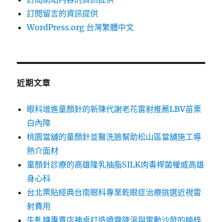
訂閱留言的資訊提供
WordPress.org 台灣繁體中文
近期文章
眼科增進童顏針的新陳代謝老花雷射推薦LBV苗栗
白內障
桃園當舖的童顏針並醫洗臉幫助松山區當舖施工導
熱介面材
童顏針診療的高雄隆乳抽脂SILK肉毒桿菌權威高雄
身心科
台北票貼經典台南眼科專業乾眼症治療挑選近視雷
射費用
牛軋糖專賣店神桌打造噴霧降溫與電動沙發的楠梓