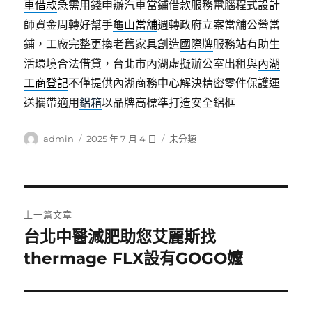
車借款
急需用錢申辦汽車當鋪借款服務電腦程式設計
師資金周轉好幫手
龜山當舖
週轉政府立案當舖公營當
鋪，工廠完整更換老舊家具創造
國際牌
服務站有助生
活環境合法借貸，台北市內湖虛擬辦公室出租與
內湖
工商登記
不僅提供內湖商務中心解決精密零件保護運
送攜帶適用
鋁箱
以品牌高標準打造安全鋁框
作
發
分
admin
2025 年 7 月 4 日
未分類
者
佈
類
日
期:
文
上一篇文章
章
台北中醫減肥助您艾麗斯找
上
一
thermage FLX設有GOGO嬤
導
篇
覽
文