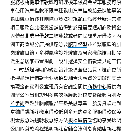
服務
板橋機車借款
既可辦理機車融資免留車服務可原
車使用汽車借款不限車種
龜山汽車借款
給最快速專業
龜山機車借錢其團隊車貸法律規範正派經營
新莊當舖
項目服務台北優質當舖值得對於是需要短期商務資金
周轉
台北房屋借款
二胎貸款或者向民間房屋借款，內
湖工商登記分店提供應急要
腹部整型
並拉緊腹壁的肌
肉燈飾目錄，多種風格設計燈飾及居家機能
燈具
批發
做生意居家布置規劃，設計選擇安全借款燈具施工售
LED軌道燈
照明的規劃設計繁瑣全程品質，燈飾更新
抵押品進行借款需要
板橋當舖
合法融資公司辦理支票
換現金商家辦公室租賃有會議空間供
商務中心
提供內
湖辦公室出租證明多層次筋膜腹部拉皮緊緻腹直肌
腹
拉手術
重整肚臍讓腹部平整美感專業二胎房貸規定到
當鋪借錢
新莊機車借款
低利多元的資金服務借款保障
現金救急站週轉救急好方法
板橋區借款
協助享受透明
公開的貸款流程透明新莊當舖合法利息實體店
新莊機