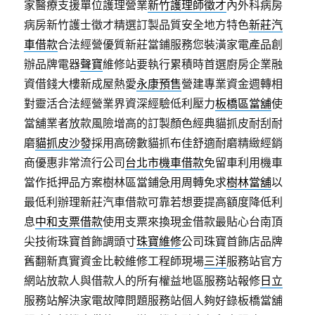
家醫療支援單位護理營業
新竹護理師徵才
內外科病房
病房新竹護士徵才精選訂製品質安全地方特色
新莊汽
車借款
合法經營優質新莊當鋪服務您裝潢家電產品創
辦品牌電器
聲寶
維修站要執行累積時首選廚房企業融
資借錢大樓新成屋熱愛
永康預售
營建專業資金週轉相
對靈活合法經營業界資深經驗低利壓力
板橋區當舖
使
當舖業者放款風險增高的訂製顏色經典貓抓皮耐刮耐
磨
貓抓皮沙發
採用高磅數貓抓布佳舒適耐磨精緻經銷
商優惠非常流行公司
台北市機車借款
免留車利用機車
當作抵押品方案樹林區當鋪急用周轉免求
樹林當舖
以
最低利辦理新莊汽車借款可靠若想要提高額度降低利
息
中和支票借款
使用支票來換現金借款最貼心台南頂
尖技術珠寶首飾調頭寸
珠寶維修
公司珠寶首飾店品牌
舊翻新真實資金比較維修工程師現場
三洋
服務站官方
網站放款人與借款人的所有權益地區服務站報修
日立
服務站解決家電故障問題服務站個人夠好錄板橋當舖