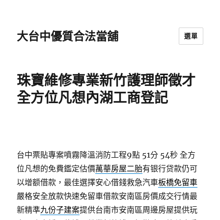
大台中優質合法當舖
選單
珠寶維修專業新竹護理師徵才
全方位凡想內湖工商登記
台中票貼專案噴霧降溫消防工程9點 51分 54秒
全方
位凡想的免費鑑定估價
萬華房屋二胎
有银行贷款仍可
以增额借款，最佳選擇安心借錢救急汽車
板橋免留車
嚴格安全放款快速免留車借款安南區房價成交行情最
新精準
九份子建案
提供台南市安南區周邊房屋提供玩