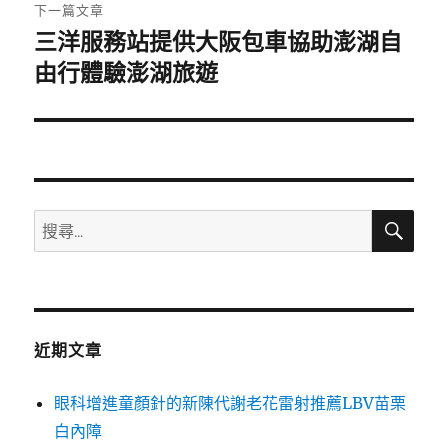
章:
下一篇文章
三洋服務站提供大阪包車協助澎湖自
下
一
由行體驗澎湖旅遊
篇
文
章:
搜
搜
尋
尋
關
鍵
字:
近期文章
眼科增進童顏針的新陳代謝老花雷射推薦LBV苗栗
白內障