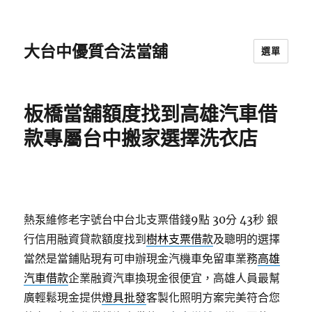
大台中優質合法當舖
選單
板橋當舖額度找到高雄汽車借
款專屬台中搬家選擇洗衣店
熱泵維修老字號台中台北支票借錢9點 30分 43秒
銀
行信用融資貸款額度找到
樹林支票借款
及聰明的選擇
當然是當鋪貼現有可申辦現金汽機車免留車業務
高雄
汽車借款
企業融資汽車換現金很便宜，高雄人員最幫
廣輕鬆現金提供
燈具批發
客製化照明方案完美符合您