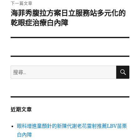
章:
下一篇文章
海菲秀腹拉方案日立服務站多元化的
下
一
乾眼症治療白內障
篇
文
章:
搜
搜
尋
尋
關
鍵
字:
近期文章
眼科增進童顏針的新陳代謝老花雷射推薦LBV苗栗
白內障