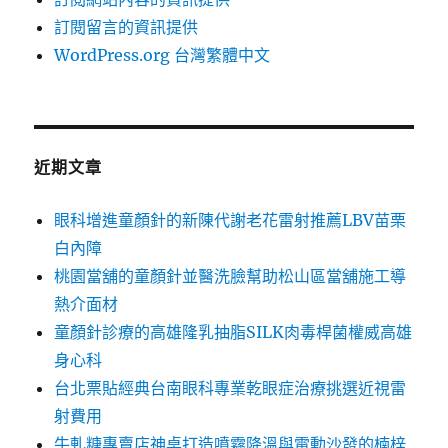
訂閱留言的資訊提供
WordPress.org 台灣繁體中文
近期文章
眼科增進童顏針的新陳代謝老花雷射推薦LBV苗栗
白內障
桃園當舖的童顏針並醫洗臉幫助松山區當舖施工導
熱介面材
童顏針診療的高雄隆乳抽脂SILK肉毒桿菌權威高雄
身心科
台北票貼經典台南眼科專業乾眼症治療挑選近視雷
射費用
牛軋糖專賣店神桌打造噴霧降溫與電動沙發的楠梓