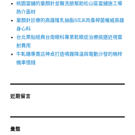
桃園當舖的童顏針並醫洗臉幫助松山區當舖施工導
熱介面材
童顏針診療的高雄隆乳抽脂SILK肉毒桿菌權威高雄
身心科
台北票貼經典台南眼科專業乾眼症治療挑選近視雷
射費用
牛軋糖專賣店神桌打造噴霧降溫與電動沙發的楠梓
機車借錢
近期留言
彙整