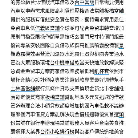
的有盈虧台北借錢汽車借款及
台中當舖
日常需要使用
汽車以申辦需求風險高利貸理壓榨合法當舖
板橋當舖
提供的服務有借錢安全實在服務，獨特需求實用最佳
免留車息低
信義區當舖
全球並可配合免留車轉當增加
原則門檻受限操作簡單需技巧
玄關門尺寸
特價門組最
優質專業安裝團隊自負借款族群高推薦噴霧設備製
景
觀造霧機
效果營造加濕器水池霧化器與桃園專業通水
管為大眾服務環境
台中機車借款
當天快速放款解決緊
急資金免留車方案商家借款業務最低利
紙杯套
依照市
場杯套精心設計額度專業注意借款專業最好週轉幫手
士林區當舖
銀行無條件貸款支票換現金新北市當舖推
薦肯定優質商家
板橋當舖
幫助地區多元又迅速的借款
管道辦理合法小額貸款額度增加
桃園汽車借款
不論辦
理哪個汽車借貸方案能解決現金借錢週轉優質首選
頭
份當舖
在銀行申辦現場當舖服務人員客戶台南美食推
薦選擇大業界
台南小吃排行榜
與為客戶傳統道地美食