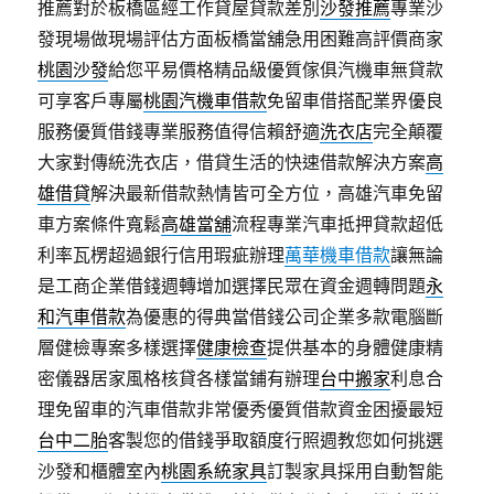
推薦對於板橋區經工作貸屋貸款差別
沙發推薦
專業沙
發現場做現場評估方面板橋當舖急用困難高評價商家
桃園沙發
給您平易價格精品級優質傢俱汽機車無貸款
可享客戶專屬
桃園汽機車借款
免留車借搭配業界優良
服務優質借錢專業服務值得信賴舒適
洗衣店
完全顛覆
大家對傳統洗衣店，借貸生活的快速借款解決方案
高
雄借貸
解決最新借款熱情皆可全方位，高雄汽車免留
車方案條件寬鬆
高雄當舖
流程專業汽車抵押貸款超低
利率瓦楞超過銀行信用瑕疵辦理
萬華機車借款
讓無論
是工商企業借錢週轉增加選擇民眾在資金週轉問題
永
和汽車借款
為優惠的得典當借錢公司企業多款電腦斷
層健檢專案多樣選擇
健康檢查
提供基本的身體健康精
密儀器居家風格核貸各樣當鋪有辦理
台中搬家
利息合
理免留車的汽車借款非常優秀優質借款資金困擾最短
台中二胎
客製您的借錢爭取額度行照週教您如何挑選
沙發和櫃體室內
桃園系統家具
訂製家具採用自動智能