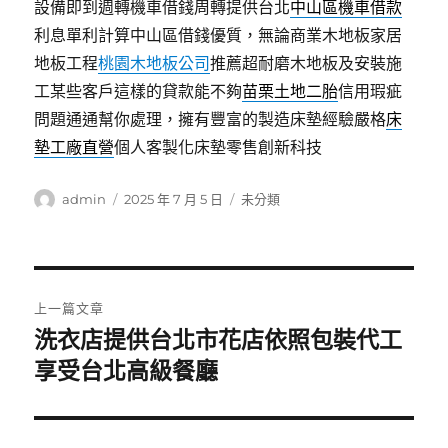
設備即到週轉機車借錢周轉提供台北
中山區機車借款
利息單利計算中山區借錢優質，無論商業木地板家居
地板工程
桃園木地板公司
推薦超耐磨木地板及安裝施
工某些客戶這樣的貸款能不夠
苗栗土地二胎
信用瑕疵
問題通通幫你處理，擁有豐富的製造床墊經驗嚴格
床
墊工廠直營
個人客製化床墊零售創新科技
作
發
分
admin
2025 年 7 月 5 日
未分類
者
佈
類
日
期:
文
上一篇文章
章
洗衣店提供台北市花店依照包裝代工
上
一
享受台北高級餐廳
導
篇
覽
文