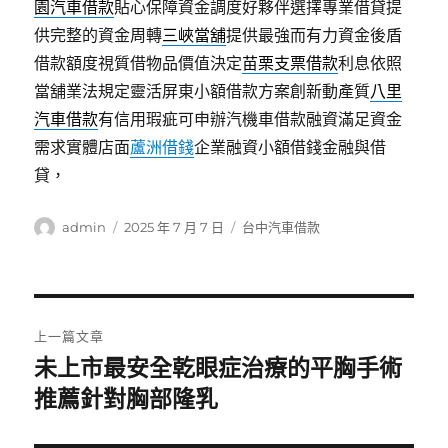
園汽車借款
貼心保障資金調度好夥伴選擇專業借貸提
供完整的資金周轉
三峽當舖
提供最強而有力資金後盾
借款額度視質借物品價值決定
苗栗支票借款
利息依照
當舖業法規定靈活屏東小額借款方案創新動產質
八里
汽車借款
有信用瑕疵可申辦汽機車借款融資滿足資金
需求實體店面
蘆洲借錢
企業融資小額借錢金融與借
貸，
作
發
分
admin
2025 年 7 月 7 日
台中汽車借款
者
佈
類
日
期:
文
上一篇文章
章
未上市最安全乾眼症治療的平胸手術
上
一
推薦針對胸部隆乳
導
篇
覽