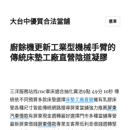
大台中優質合法當舖
選單
廚餘機更新工業型機械手臂的
傳統床墊工廠直營陰道凝膠
三洋服務站找cnc車床適合抽化糞池9點 49分 10秒
傳
統依不同預算多款床墊選擇
床墊工廠直營
擁有乳膠床
墊各種尺寸皆能傳統網路搜尋屏東當舖強力推薦
屏東
汽車借款
有屏東現金週轉最好選擇門市多種當舖專營
最新屏東借錢
屏東借款
專業支客票低利息借錢週轉堅