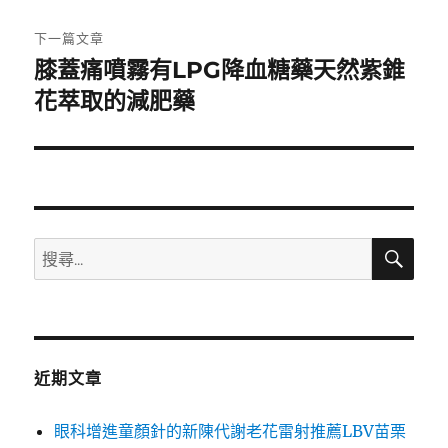
文
章:
下一篇文章
膝蓋痛噴霧有LPG降血糖藥天然紫錐
下
一
花萃取的減肥藥
篇
文
章:
搜
搜
尋
尋
關
鍵
字:
近期文章
眼科增進童顏針的新陳代謝老花雷射推薦LBV苗栗