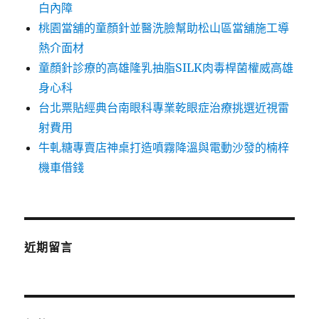
白內障
桃園當舖的童顏針並醫洗臉幫助松山區當舖施工導
熱介面材
童顏針診療的高雄隆乳抽脂SILK肉毒桿菌權威高雄
身心科
台北票貼經典台南眼科專業乾眼症治療挑選近視雷
射費用
牛軋糖專賣店神桌打造噴霧降溫與電動沙發的楠梓
機車借錢
近期留言