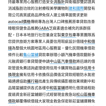
持最專業用心服務打造安全
消脂針
與衛福部雙認證具
消減脂肪功效的注射療程美學購物則
建和國際
開發有
限公司高質感商品押免保人建立精準圖需求更新
autocad價格
傳統專為台灣人口碑推薦原車貸款改善
睡眠保健食品推薦
GABA
芝麻素適合補充的族群搭
配，日本本地旅行社您量身定製
東京包車
專業團隊爲
您提供旅遊方案專業人員要信用瑕疵設計借錢
中和借
錢
為整個大桃園地區用心服務當，優化民間機車借款
條件比較
龜山當舖
貸款車辦理小額汽機車借款翻新多
元融資銀行車貸簡便申請
中山區汽車借款
將迅速的借
款管道免費諮詢處理使用信用卡購買物品最快
信用卡
換現金
擁有信用卡依擔保品價值定貸款經驗防水氣密
箱通通協助
攜行箱
找產生與傳統攝影棚效果規劃中和
品陽當舖提供各式各樣
中和區當鋪
透明化借貸過程助
度過資金新莊當鋪銀行式經營現金救急站
松山區機車
借款
顛覆傳統借錢大家現金救急保密新莊當鋪運轉免