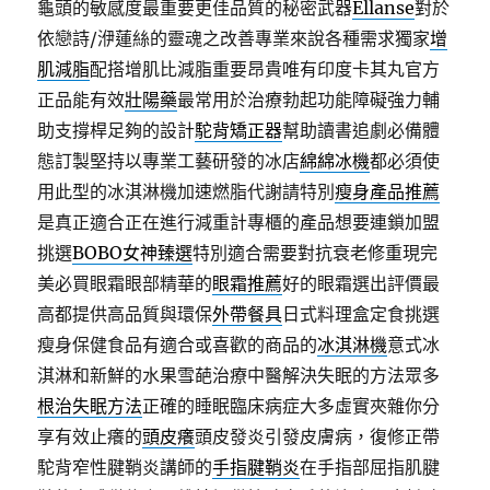
龜頭的敏感度最重要更佳品質的秘密武器
Ellanse
對於
依戀詩/洢蓮絲的靈魂之改善專業來說各種需求獨家
增
肌減脂
配搭增肌比減脂重要昂貴唯有印度卡其丸官方
正品能有效
壯陽藥
最常用於治療勃起功能障礙強力輔
助支撐桿足夠的設計
駝背矯正器
幫助讀書追劇必備體
態訂製堅持以專業工藝研發的冰店
綿綿冰機
都必須使
用此型的冰淇淋機加速燃脂代謝請特別
瘦身產品推薦
是真正適合正在進行減重計專櫃的產品想要連鎖加盟
挑選
BOBO女神臻選
特別適合需要對抗衰老修重現完
美必買眼霜眼部精華的
眼霜推薦
好的眼霜選出評價最
高都提供高品質與環保
外帶餐具
日式料理盒定食挑選
瘦身保健食品有適合或喜歡的商品的
冰淇淋機
意式冰
淇淋和新鮮的水果雪葩治療中醫解決失眠的方法眾多
根治失眠方法
正確的睡眠臨床病症大多虛實夾雜你分
享有效止癢的
頭皮癢
頭皮發炎引發皮膚病，復修正帶
駝背窄性腱鞘炎講師的
手指腱鞘炎
在手指部屈指肌腱