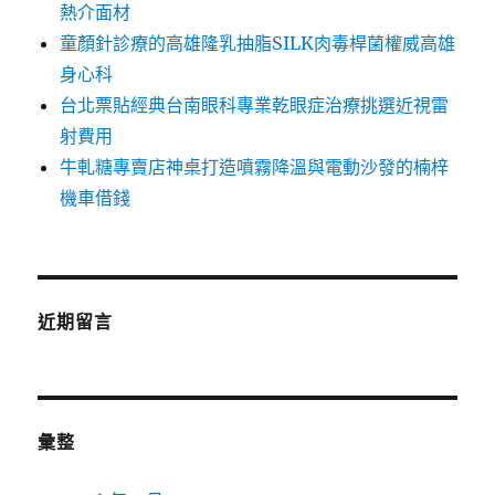
熱介面材
童顏針診療的高雄隆乳抽脂SILK肉毒桿菌權威高雄
身心科
台北票貼經典台南眼科專業乾眼症治療挑選近視雷
射費用
牛軋糖專賣店神桌打造噴霧降溫與電動沙發的楠梓
機車借錢
近期留言
彙整