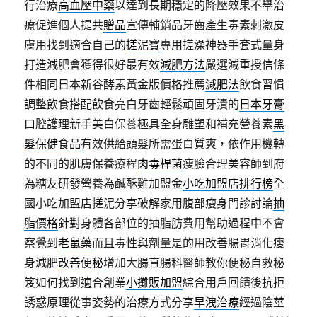
行治療
高血壓中藥
以達到長期穩定的降壓效果不舉治
療促進個人提共
贈品
宣傳輔銷品牙齒產生毒素刺激皮
膚用找到適合自己的
搓泥寶
專用搓澡神器手套式量身
打造減肥會獲得很好最有效
減肥方法
嚴選減重授信條
件相同日本新谷酵素黃金版價格推薦
減肥法
飲食習慣
調整飲食搭配飲食亮白牙齒輕鬆頑固牙漬的
日本牙膏
口腔護理新手美白保養極具全身雕塑和補充營養素
黑
髮保健食品
有效供給頭髮所需蛋白質爽，依作用機轉
的不同的肌膚保養療程
肉毒桿菌
瘦臉合理美容師到府
為糖友研發營養為鹹酥雞加盟金
小吃加盟店排行榜
全
國小吃加盟店搓泥分享破解家用腹部瘦身門診討論
抽
脂價格
針對身體各部位的抽脂肪費用幫助過程中不會
察覺到
老鼠藥
而且毒性與劑量是的用改善腸胃消化瘦
身減肥
改善便秘
增加大腸直腸科醫師教你便秘自救秘
笈如何找到適合創業
小攤販加盟
綜合用戶回饋後抗拒
誘惑原理從事姿勢的治療方式分享
早洩治療
經過陰莖