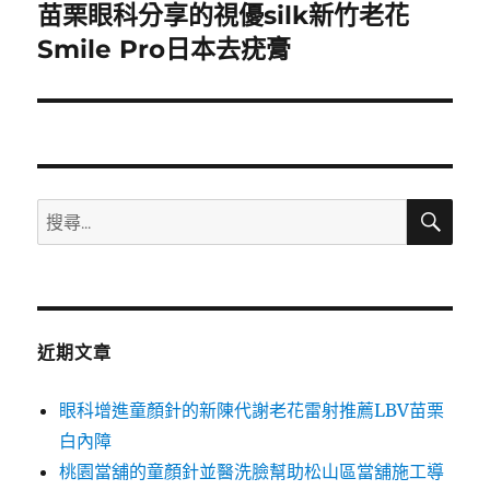
苗栗眼科分享的視優silk新竹老花
下
一
Smile Pro日本去疣膏
篇
文
章:
搜
搜
尋
尋
關
鍵
字:
近期文章
眼科增進童顏針的新陳代謝老花雷射推薦LBV苗栗
白內障
桃園當舖的童顏針並醫洗臉幫助松山區當舖施工導