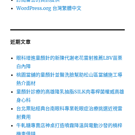
WordPress.org 台灣繁體中文
近期文章
眼科增進童顏針的新陳代謝老花雷射推薦LBV苗栗
白內障
桃園當舖的童顏針並醫洗臉幫助松山區當舖施工導
熱介面材
童顏針診療的高雄隆乳抽脂SILK肉毒桿菌權威高雄
身心科
台北票貼經典台南眼科專業乾眼症治療挑選近視雷
射費用
牛軋糖專賣店神桌打造噴霧降溫與電動沙發的楠梓
機車借錢