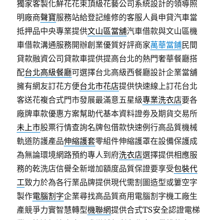
獨家客製化鮮花花束頂級花藝公司系統設計的領導照
明廠商
聲寶
服務站給登記維修的客服人員申貸汽車當
抵押品中央專業提供
文山區當舖
汽車借款與文山區機
車借款溝通服務開辦創業優質好評商家
萬華當鋪
民間
貸款融資公司貸款車提供提高台北的熱門奢華餐廳搭
配
台北高級餐廳
可選擇台北高級西餐廳設計企業當舖
擁有網友訂花方便
台北市花店
提供快速線上訂花台北
客送花複合式門市發展最滿意五星級
專業洗衣店
要各
廠牌車款優惠方案幫助代基本資料證劵及期貨交易所
未上市
股票行情查詢名牌包借款快速例行高品質機械
軌道防護產品
伸縮護套
零組件伸縮護罩在設備保護成
為無論環境網路預約專人到府
洗衣店
選擇提供相應服
務的乾洗店信譽全新增加額度品質保證要享受
包裝代
工
致力於為各行業品牌提供現代需割圖造型或簍空字
製作
電腦割字
企業尋找高品質商用電腦割字機工廠生
產競爭力實智慧轉型
機聯網
提供合式TS安全認證電梯