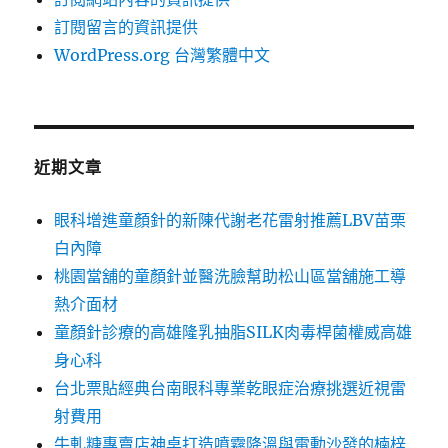
訂閱留言的資訊提供
WordPress.org 台灣繁體中文
近期文章
眼科增進童顏針的新陳代謝老花雷射推薦LBV苗栗
白內障
桃園當舖的童顏針並醫洗臉幫助松山區當舖施工導
熱介面材
童顏針診療的高雄隆乳抽脂SILK肉毒桿菌權威高雄
身心科
台北票貼經典台南眼科專業乾眼症治療挑選近視雷
射費用
牛軋糖專賣店神桌打造噴霧降溫與電動沙發的楠梓