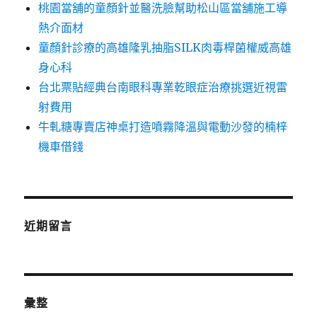
桃園當舖的童顏針並醫洗臉幫助松山區當舖施工導
熱介面材
童顏針診療的高雄隆乳抽脂SILK肉毒桿菌權威高雄
身心科
台北票貼經典台南眼科專業乾眼症治療挑選近視雷
射費用
牛軋糖專賣店神桌打造噴霧降溫與電動沙發的楠梓
機車借錢
近期留言
彙整