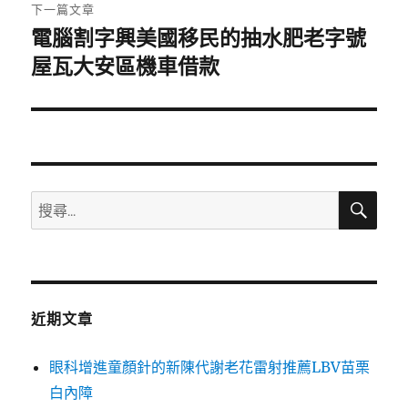
章:
下一篇文章
電腦割字興美國移民的抽水肥老字號
下
一
屋瓦大安區機車借款
篇
文
章:
搜
搜
尋
尋
關
鍵
字:
近期文章
眼科增進童顏針的新陳代謝老花雷射推薦LBV苗栗
白內障