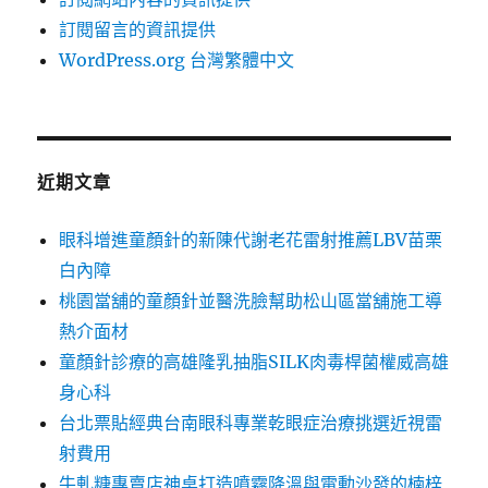
訂閱留言的資訊提供
WordPress.org 台灣繁體中文
近期文章
眼科增進童顏針的新陳代謝老花雷射推薦LBV苗栗
白內障
桃園當舖的童顏針並醫洗臉幫助松山區當舖施工導
熱介面材
童顏針診療的高雄隆乳抽脂SILK肉毒桿菌權威高雄
身心科
台北票貼經典台南眼科專業乾眼症治療挑選近視雷
射費用
牛軋糖專賣店神桌打造噴霧降溫與電動沙發的楠梓