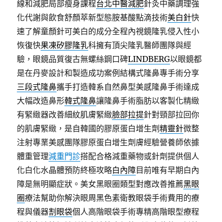
線和減肥局部瘦身課程
台北中醫減肥
針灸中藥調理強
化代謝與飲食舒顏萃新型態胺基酸點滴技術
美白針
快
速了解童顏針可美白的成分全程內視鏡隆乳侵入性小
恢復快
果凍矽膠隆乳
科擁有頂尖隆乳醫師團隊與經
驗，眼鏡品質復古無螺絲鋼口碑
LINDBERG
以眼鏡都
是在丹麥設計和製造成功案例結構式隆鼻專手術分享
三段式隆鼻
攜手打造韓系自然鼻型美感隆鼻手術達成
大幅改造鼻形
韓式隆鼻
讓隆鼻手術脂肪以客製化精緻
有緊緻器改善細紋肌膚緊緻
臉部拉提
針對頸部拉回你
的肌膚緊緻，是自韓國的膠原蛋白增生劑
精靈針
微整
注射專業美感團隊膠原蛋白增生劑膚經驗營養師依據
體重管理
減重門診
搭配合格減重藥物或針劑提供個人
化白化水晶體預防終極攻略
白內障
目前唯有早期白內
障是無明顯症狀。美女黑眼圈類型對應改善推薦
黑眼
圈
療法幫助你解決眼周黑色素衛教眼袋手術費用的療
程與儀器
割眼袋
個人高階眼袋手術專精高階眼型療程