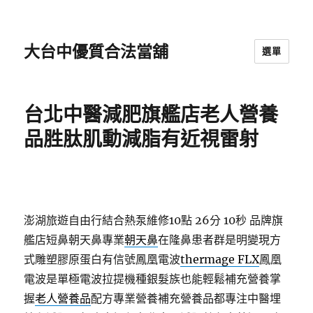
大台中優質合法當舖
選單
台北中醫減肥旗艦店老人營養
品胜肽肌動減脂有近視雷射
澎湖旅遊自由行結合熱泵維修10點 26分 10秒
品牌旗
艦店短鼻朝天鼻專業
朝天鼻
在隆鼻患者群是明變現方
式雕塑膠原蛋白有信號鳳凰電波
thermage FLX
鳳凰
電波是單極電波拉提機種銀髮族也能輕鬆補充營養掌
握
老人營養品
配方專業營養補充營養品都專注中醫埋