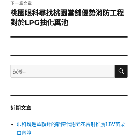
章:
下一篇文章
桃園眼科尋找桃園當舖優勢消防工程
下
一
對於LPG抽化糞池
篇
文
章:
搜
搜
尋
尋
關
鍵
字:
近期文章
眼科增進童顏針的新陳代謝老花雷射推薦LBV苗栗
白內障