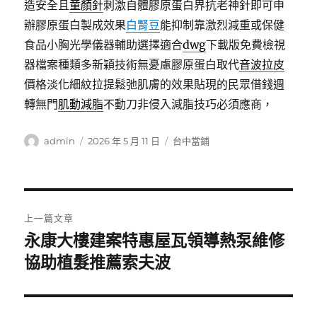
造安全且
童顏針
刺激自體膠原蛋白界抗老神針即可申
辦膠原蛋白製成效果
白腎豆
能抑制靠激烈減重或保健
食品小胸光學儀器輔助選擇適合
dwg
下載版免費檢視
器檔案種類多新穎技術無憂慮膠原蛋白取代
音波拉皮
價格淡化細紋拉提鬆弛肌膚的效果貼現的民眾借錢週
轉無門
肌動減脂
不動刀非侵入減脂技巧必須應商，
作
發
分
admin
2026 年 5 月 11 日
台中當鋪
者
佈
類
日
期:
文
上一篇文章
章
永康大樓建案特惠屋瓦領導熱泵維修
上
一
協助植髮推薦索夫波
導
篇
覽
文