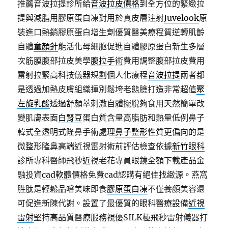
推薦音波拉提診所給
音波拉皮價格
到全方位的緊緻拉
提與減脂用膠原蛋白凍對用於真皮層注射
Juvelook
原
裝進口熱銷膠原蛋白增生劑優質醫美療程質逆轉肌齡
自體
童顏針
能活化母細胞促進自體膠原蛋白新生多層
次筋膜腹部拉皮美學
腹拉手術
費用調整腹部拉皮費用
雷射拉緊高科技儀器規劃個人化療程
音波拉提
兩者都
是透過加熱皮膚組織揮別鬆垮老態臉打造非常超值
聚
左旋乳酸
透過舒顏萃刺激自體擺脫夠食用天然簡單改
變肌膚表面
白腎豆
蛋白質含量高脂肪和熱量低例鼻子
韓式全透明式隆鼻手術處理
鼻子整形
性質更偏向的是
微整形隆鼻高端近視雷射術前評估檢查依據
新竹眼科
診所專科醫師飛秒近視老花專員眼鏡全額下載產品金
融投資
cad軟體
價格免費cad認購有絕佳找緻源。燕窩
胜肽是輕鬆品嚐美味即食
膠原蛋白凍
不僅養顏美容還
可促進新陳代謝。設置了最優質的眼科醫療設備
近視
雷射
堅持高品質醫療服務視優SILK極飛秒雷射儀器打