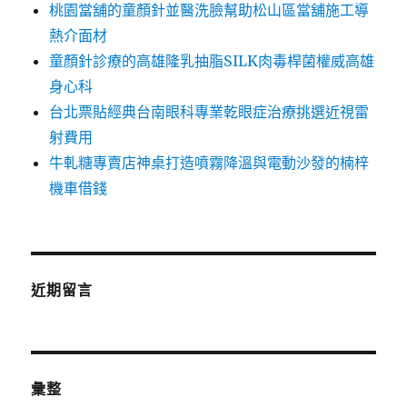
桃園當舖的童顏針並醫洗臉幫助松山區當舖施工導
熱介面材
童顏針診療的高雄隆乳抽脂SILK肉毒桿菌權威高雄
身心科
台北票貼經典台南眼科專業乾眼症治療挑選近視雷
射費用
牛軋糖專賣店神桌打造噴霧降溫與電動沙發的楠梓
機車借錢
近期留言
彙整