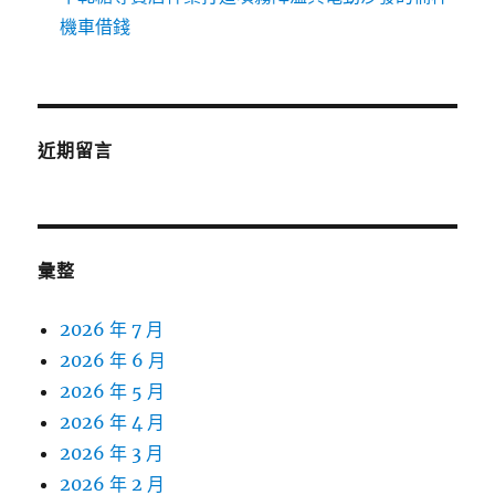
機車借錢
近期留言
彙整
2026 年 7 月
2026 年 6 月
2026 年 5 月
2026 年 4 月
2026 年 3 月
2026 年 2 月