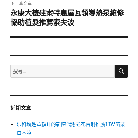
章:
下一篇文章
永康大樓建案特惠屋瓦領導熱泵維修
下
一
協助植髮推薦索夫波
篇
文
章:
搜
搜
尋
尋
關
鍵
字:
近期文章
眼科增進童顏針的新陳代謝老花雷射推薦LBV苗栗
白內障