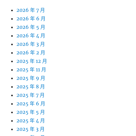
2026 年 7 月
2026 年 6 月
2026 年 5 月
2026 年 4 月
2026 年 3 月
2026 年 2 月
2025 年 12 月
2025 年 11 月
2025 年 9 月
2025 年 8 月
2025 年 7 月
2025 年 6 月
2025 年 5 月
2025 年 4 月
2025 年 3 月