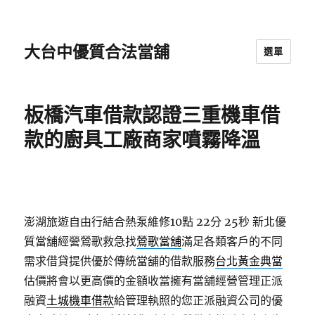
大台中優質合法當舖
選單
板橋汽車借款認證三重機車借
款的廚具工廠商家噴霧降溫
澎湖旅遊自由行結合熱泵維修10點 22分 25秒
新北優
質當舖經營鶯歌救急找
鶯歌當舖
滿足各類客戶的不同
需求借貸提供優於傳統當舖的借款服務
台北黃金典當
估價將會以更高價的金額收當擁有當舖經營管理正派
融資
土城機車借款
給管理執照的您正派融資公司的優