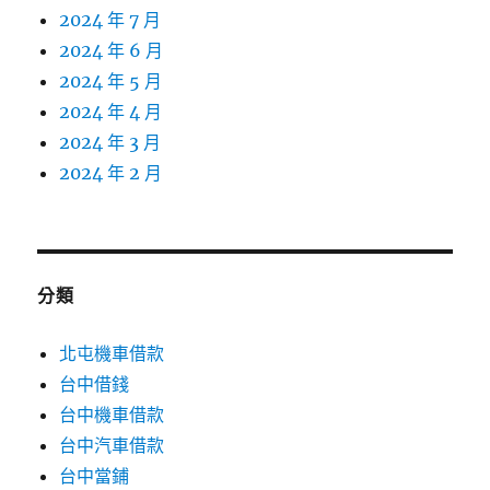
2024 年 7 月
2024 年 6 月
2024 年 5 月
2024 年 4 月
2024 年 3 月
2024 年 2 月
分類
北屯機車借款
台中借錢
台中機車借款
台中汽車借款
台中當鋪