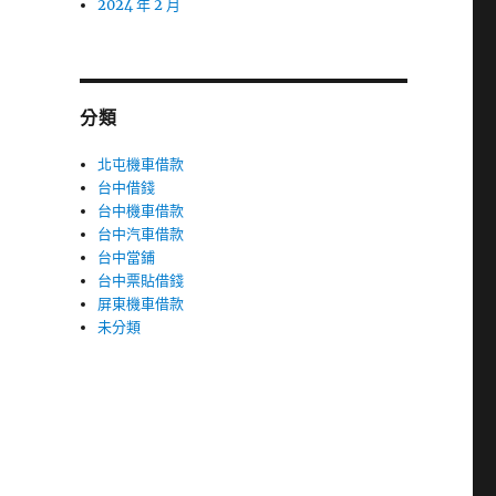
2024 年 2 月
分類
北屯機車借款
台中借錢
台中機車借款
台中汽車借款
台中當鋪
台中票貼借錢
屏東機車借款
未分類