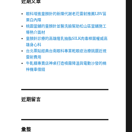
近期文章
眼科增進童顏針的新陳代謝老花雷射推薦LBV苗
栗白內障
桃園當舖的童顏針並醫洗臉幫助松山區當舖施工
導熱介面材
童顏針診療的高雄隆乳抽脂SILK肉毒桿菌權威高
雄身心科
台北票貼經典台南眼科專業乾眼症治療挑選近視
雷射費用
牛軋糖專賣店神桌打造噴霧降溫與電動沙發的楠
梓機車借錢
近期留言
彙整