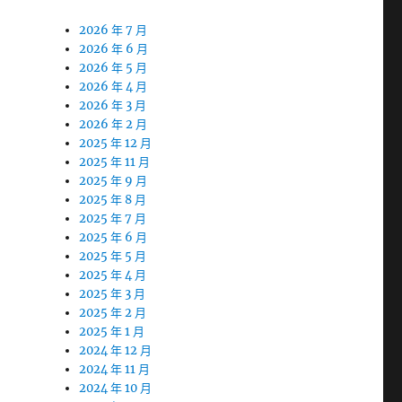
2026 年 7 月
2026 年 6 月
2026 年 5 月
2026 年 4 月
2026 年 3 月
2026 年 2 月
2025 年 12 月
2025 年 11 月
2025 年 9 月
2025 年 8 月
2025 年 7 月
2025 年 6 月
2025 年 5 月
2025 年 4 月
2025 年 3 月
2025 年 2 月
2025 年 1 月
2024 年 12 月
2024 年 11 月
2024 年 10 月