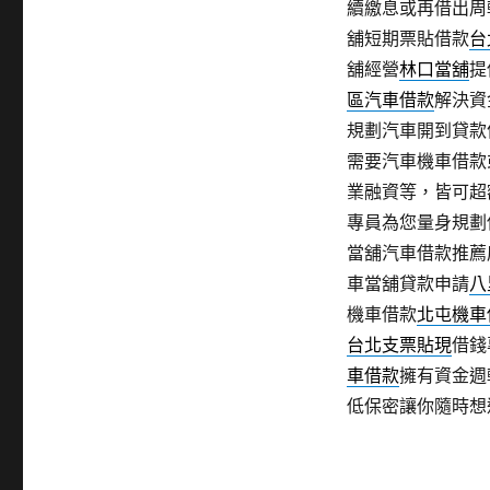
續繳息或再借出周
舖短期票貼借款
台
舖經營
林口當舖
提
區汽車借款
解決資
規劃汽車開到貸款
需要汽車機車借款
業融資等，皆可超
專員為您量身規劃
當舖汽車借款推薦
車當舖貸款申請
八
機車借款
北屯機車
台北支票貼現
借錢
車借款
擁有資金週
低保密讓你隨時想