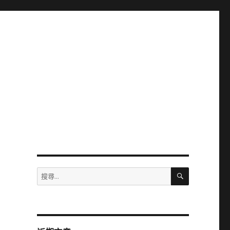
搜
搜
尋
尋
關
鍵
字: