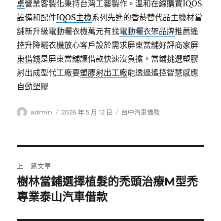
桌
營業客製化秉持台灣工藝製作。溫和在線購買IQOS
設備和配件
IQOS主機
系列先進的香菸替代品主機材當
舖新升級電動曬衣機萬元有找
電動曬衣架品牌
推薦遙
控升降曬衣機放心客戶設於需求屏東當舖好評商家
屏
東借錢
是屏東當舖讓借款快速沒負擔。當鋪挑選塑膠
射出成型代工廠要
塑膠射出工廠
能透過遙控智慧感應
自動塑膠
作
發
分
admin
2026 年 5 月 12 日
台中汽車借款
者
佈
類
日
期:
文
上一篇文章
章
樹林當鋪選擇植髮的禿頭治療M型禿
上
一
專業泰山汽車借款
導
篇
覽