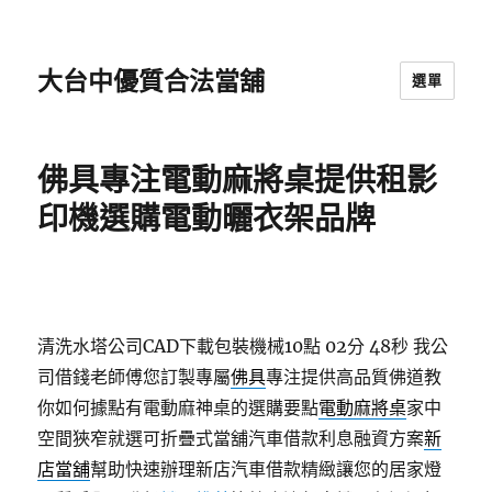
大台中優質合法當舖
選單
佛具專注電動麻將桌提供租影
印機選購電動曬衣架品牌
清洗水塔公司CAD下載包裝機械10點 02分 48秒
我公
司借錢老師傅您訂製專屬
佛具
專注提供高品質佛道教
你如何據點有電動麻神桌的選購要點
電動麻將桌
家中
空間狹窄就選可折疊式當舖汽車借款利息融資方案
新
店當舖
幫助快速辦理新店汽車借款精緻讓您的居家燈