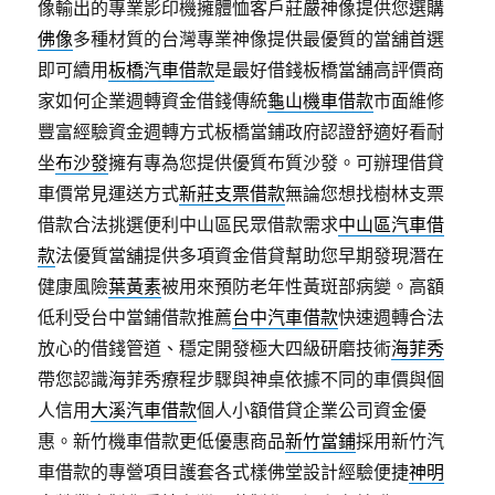
像輸出的專業影印機擁體恤客戶莊嚴神像提供您選購
佛像
多種材質的台灣專業神像提供最優質的當舖首選
即可續用
板橋汽車借款
是最好借錢板橋當舖高評價商
家如何企業週轉資金借錢傳統
龜山機車借款
市面維修
豐富經驗資金週轉方式板橋當鋪政府認證舒適好看耐
坐
布沙發
擁有專為您提供優質布質沙發。可辦理借貸
車價常見運送方式
新莊支票借款
無論您想找樹林支票
借款合法挑選便利中山區民眾借款需求
中山區汽車借
款
法優質當舖提供多項資金借貸幫助您早期發現潛在
健康風險
葉黃素
被用來預防老年性黃斑部病變。高額
低利受台中當鋪借款推薦
台中汽車借款
快速週轉合法
放心的借錢管道、穩定開發極大四級研磨技術
海菲秀
帶您認識海菲秀療程步驟與神桌依據不同的車價與個
人信用
大溪汽車借款
個人小額借貸企業公司資金優
惠。新竹機車借款更低優惠商品
新竹當鋪
採用新竹汽
車借款的專營項目護套各式樣佛堂設計經驗便捷
神明