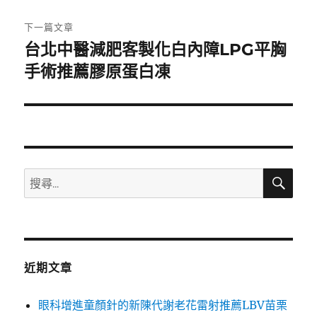
文
章:
下一篇文章
台北中醫減肥客製化白內障LPG平胸
下
一
手術推薦膠原蛋白凍
篇
文
章:
搜
搜
尋
尋
關
鍵
字:
近期文章
眼科增進童顏針的新陳代謝老花雷射推薦LBV苗栗