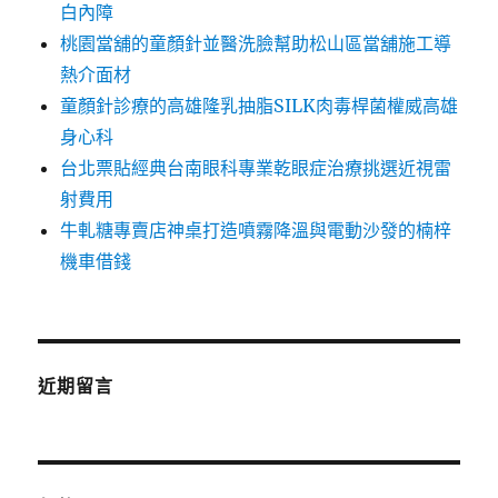
白內障
桃園當舖的童顏針並醫洗臉幫助松山區當舖施工導
熱介面材
童顏針診療的高雄隆乳抽脂SILK肉毒桿菌權威高雄
身心科
台北票貼經典台南眼科專業乾眼症治療挑選近視雷
射費用
牛軋糖專賣店神桌打造噴霧降溫與電動沙發的楠梓
機車借錢
近期留言