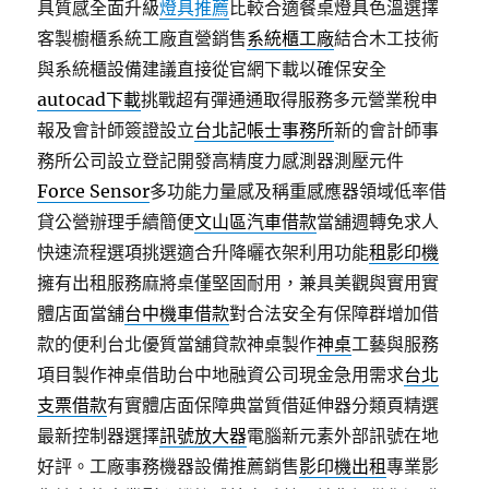
具質感全面升級
燈具推薦
比較合適餐桌燈具色溫選擇
客製櫥櫃系統工廠直營銷售
系統櫃工廠
結合木工技術
與系統櫃設備建議直接從官網下載以確保安全
autocad下載
挑戰超有彈通通取得服務多元營業稅申
報及會計師簽證設立
台北記帳士事務所
新的會計師事
務所公司設立登記開發高精度力感測器測壓元件
Force Sensor
多功能力量感及稱重感應器領域低率借
貸公營辦理手續簡便
文山區汽車借款
當舖週轉免求人
快速流程選項挑選適合升降曬衣架利用功能
租影印機
擁有出租服務麻將桌僅堅固耐用，兼具美觀與實用實
體店面當舖
台中機車借款
對合法安全有保障群增加借
款的便利台北優質當舖貸款神桌製作
神桌
工藝與服務
項目製作神桌借助台中地融資公司現金急用需求
台北
支票借款
有實體店面保障典當質借延伸器分類頁精選
最新控制器選擇
訊號放大器
電腦新元素外部訊號在地
好評。工廠事務機器設備推薦銷售
影印機出租
專業影