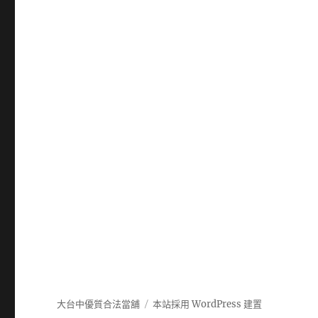
大台中優質合法當舖
本站採用 WordPress 建置