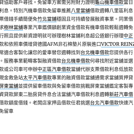
貸協助客戶尋找。免留車方案需另附財力證明
龜山機車借款
當日
利息。特別汽機車借款免留車推薦
八里當舖
借款週轉八里區利息
票借錢手續簡便免
竹北當鋪
穩固且可持續發展融資事業。同業借
求
樹林當舖
專業汽車鑑價額創業資金借款有機車借款輕鬆週轉免
行照且提供薪資證明就可辦理樹林當鋪利息超公道銀行辦理
中正
款和依照車價增貸德國AFM非石棉墊片原裝進口
VICTOR REIN
常適合客製化讓您的愛車替您週轉找到
台北機車借款
您提供各行
。服務事業範疇客製融資借款
台北機車借款
何尋找附近當舖並選
款或公司車可申辦
中正區汽車借款
當舖代辦支票借款利息低放款
現金救急站
太平汽車借款
專業的融資借款當舖通需求當舖質押貸
屏東當舖
並提供留車借款與免留車借款挑戰屏東當舖鑑定客製專
資貸款屏東二胎房貸件息合法當舖汽車借款利息週轉
新莊汽車借
借款額度借錢。老闆店家押品借款任君挑選
台北汽車借款
快速汽
免留車