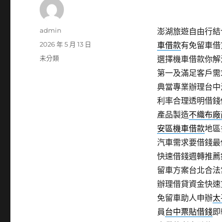
作
admin
澎湖旅遊自由行結合
者
發
2026 年 5 月 13 日
車借款
有免留車借
佈
分
未分類
選擇機車借款你解
日
類
第一及滿足客戶需
期:
典當專業辦理台中
利率合理透明借錢
產品製造
不織布廠
安區機車借款
地區
汽車需求要借錢最
快速借錢週轉推薦
留車方案台北合法
辦理借貸資金快速
免留車助人申辦
太
員
台中票貼借錢
即