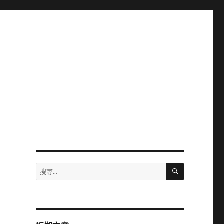
搜
搜
尋
尋
關
鍵
字: