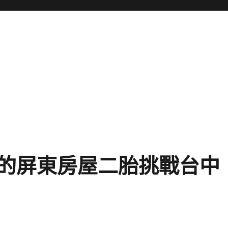
的屏東房屋二胎挑戰台中