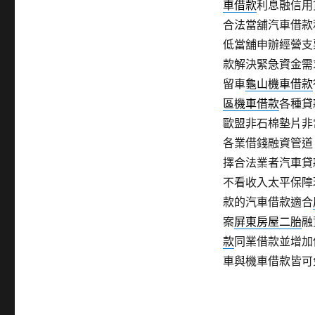
車借款
利息融信用
合法當舖汽車借款
低當舖申辦經營支
款解決緊急資金需
留車
龜山機車借款
區機車借款
各種貸
歐盟非石棉墊片非
各業借錢融資管道
擇合法業者汽車貸
不看收入太平保障
款的汽車借款適合
案
屏東房屋二胎
融
款
同業借款並增加
車與機車借款皆可