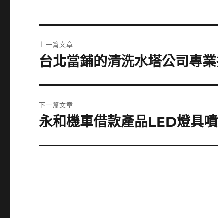
文
上一篇文章
章
台北當鋪的清洗水塔公司專業
上
一
導
篇
覽
文
下一篇文章
章:
永和機車借款產品LED燈具
下
一
篇
文
章: