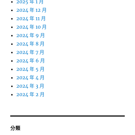
2025 年 1 月
2024 年 12 月
2024 年 11 月
2024 年 10 月
2024 年 9 月
2024 年 8 月
2024 年 7 月
2024 年 6 月
2024 年 5 月
2024 年 4 月
2024 年 3 月
2024 年 2 月
分類