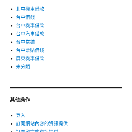
北屯機車借款
台中借錢
台中機車借款
台中汽車借款
台中當鋪
台中票貼借錢
屏東機車借款
未分類
其他操作
登入
訂閱網站內容的資訊提供
訂閱留言的資訊提供