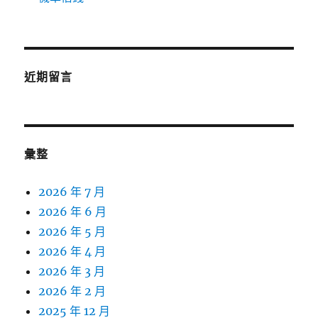
近期留言
彙整
2026 年 7 月
2026 年 6 月
2026 年 5 月
2026 年 4 月
2026 年 3 月
2026 年 2 月
2025 年 12 月