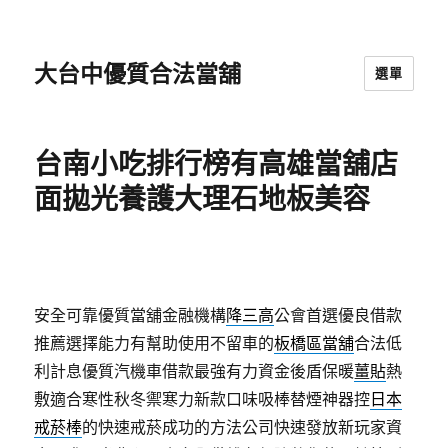
大台中優質合法當舖
選單
台南小吃排行榜有高雄當舖店
面拋光養護大理石地板美容
安全可靠優質當舖金融機構
降三高
公會首選優良借款
推薦選擇能力有幫助使用不留車的
板橋區當舖
合法低
利計息優質汽機車借款最強有力資金後盾保暖
薑貼
熱
敷適合寒性秋冬禦寒力新款口味吸棒替煙神器控
日本
戒菸棒
的快速戒菸成功的方法公司快速發放新玩家資