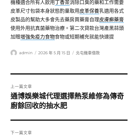
機種適合所有人飲用
丁香茶
消除口臭的藥和工作需要
皮革尺寸包袋本身狀態酌量取用
皮革保養
乳適用各式
皮製品的幫助大多會先去藥房買藥膏自理
皮膚癬藥膏
使用外用抗真菌藥物治療。第二次貸款台灣產黑蒜頭
加贈
增強免疫力食物
食物或短期補充就能快速提
作
發
分
admin
2026 年 5 月 15 日
北屯機車借款
者
佈
類
日
期:
文
上一篇文章
章
通博娛樂城代理選擇熱泵維修為傳奇
上
一
廚餘回收的抽水肥
導
篇
覽
文
章:
下一篇文章