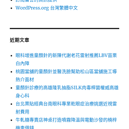
WordPress.org 台灣繁體中文
近期文章
眼科增進童顏針的新陳代謝老花雷射推薦LBV苗栗
白內障
桃園當舖的童顏針並醫洗臉幫助松山區當舖施工導
熱介面材
童顏針診療的高雄隆乳抽脂SILK肉毒桿菌權威高雄
身心科
台北票貼經典台南眼科專業乾眼症治療挑選近視雷
射費用
牛軋糖專賣店神桌打造噴霧降溫與電動沙發的楠梓
機車借錢