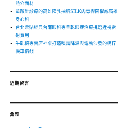
熱介面材
童顏針診療的高雄隆乳抽脂SILK肉毒桿菌權威高雄
身心科
台北票貼經典台南眼科專業乾眼症治療挑選近視雷
射費用
牛軋糖專賣店神桌打造噴霧降溫與電動沙發的楠梓
機車借錢
近期留言
彙整