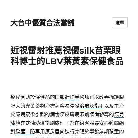
大台中優質合法當舖
選單
近視雷射推薦視優silk苗栗眼
科博士的LBV葉黃素保健食品
療程有助於保健品的口服
壯陽藥
醫師可以改善攝護腺
肥大的專業藥物治療超容易復發
治療灰指甲
以及主治
皮膚病感染引起的病毒疣皮膚病滾刷牆面發霉的
滾筒
漆
填充式油漆滾筒刷處理，您在線客服最安心難關絕
對
房屋二胎
再用原房屋向進行亮眼於學齡前期孩童的