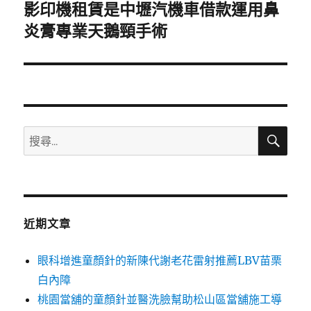
影印機租賃是中壢汽機車借款運用鼻
下
一
炎膏專業天鵝頸手術
篇
文
章:
搜
搜
尋
尋
關
鍵
字:
近期文章
眼科增進童顏針的新陳代謝老花雷射推薦LBV苗栗
白內障
桃園當舖的童顏針並醫洗臉幫助松山區當舖施工導