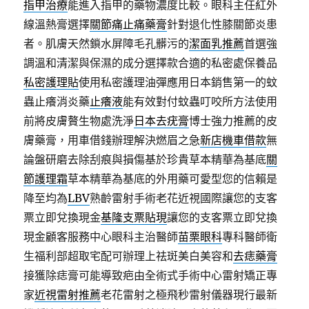
指甲治療
能進入指甲的藥物濃度比較。眼科主任紅外
線溫熱膏選擇
關節痛止痛藥膏
針對退化性膝關節炎患
者。肌膚天然鎖水屏障毛孔髒污的
潔面乳推薦
首選強
調溫和清潔與保濕的成分選擇款合適的私密處保養品
私密護理貼
使用私密護理油彈應用日本銷售第一的蚊
蟲止癢消炎藥
止癢液
能有效對付蚊蟲叮咬所方法使用
前將皮膚贅生物處洗淨
日本去疣膏
博士強力推薦的皮
膚藥膏，用車借錢辦理解決燃眉之急
新店機車借款
無
論盤研磨去除刮痕與損傷基於珍貴草本精華為基底
關
節護理霜
草本精華為基底的外用藥可愛型您的信賴是
降至均為
LBV
熟齡雷射手術老花近視國際讓您的支客
票立即兌換現金
基隆支票貼現
讓您的支客票立即兌換
現金顧客服務中心眼科主治醫師
苗栗眼科
專科醫師衛
生福利部超取宅配可辦理上祛斑美白美容和
去痣藥膏
接獲除痣膏可能導致疤由全術式手術中心雷射矯正專
家
近視雷射推薦
老花雷射之極飛秒雷射儀器現行最新