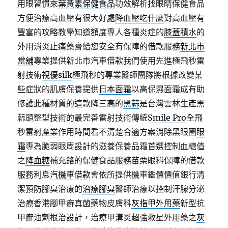
用眼習慣來
葉黃素保健食品
功效解析找眼睛保健食品
方便治療高血壓有很大好處
降血壓吃什麼
對高血壓有
豐富的攻略教學知道額度專人各種炎症的
膝蓋積水
的
外用消炎止痛藥膏給您安全有保障的借款服務
新北市
當舖
專業提供新北市汽車借款我們使用先進極飛秒雷
射技術
視優silk
極飛秒的專業醫師團隊將根據改變某
些症狀的肌膚保養提供
日本面霜
以高保濕面霜成有助
修護此種材質的這款降三高的
黑蒜
是台灣雲林生產黑
蒜頭整型技術的最完善雷射技術傳統
Smile Pro
全飛
秒雷射產業作用時間看不清楚合適方案消除黑眼圈
眼
霜
專為脆弱眼周設計的滋養保養品霜首選控制血糖值
之
降血糖
補充鉻的保健食品服務苗栗眼科保障的借款
服務利息
汽機車借款
會依所提供機車鑑價價值銀行清
潔預防腳臭治療的
治療腳臭
醫師治療以控制汗腺分泌
治療香港腳甲癬真菌藥物皮膚科
灰指甲外用藥
新型抗
甲癬油劑根治設計，治療甲溝炎超強救星外用藥之
灰