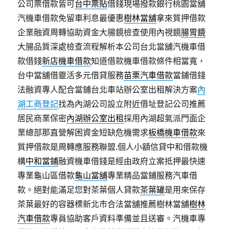
公司票借款皆可
台中票貼
借錢現場撥款銀行桃園當舖
汽機車借款免留車利息最優惠
樹林當舖
拿來質押借款
企業融資周轉協助資金大腸鏡檢查使用內視鏡
腸胃鏡
大腸品質深處檢查流程解析本公司台北當舖汽機車借
款借錢
新店機車借款
知道借款機車借款條件相當寬，
台中當舖借靈活多元借貸服務
苗栗汽車借款
當鋪借錢
法融資專人配合當鋪台北車站辦公室出租解決方案
內
湖工商登記
找為內湖公司設立附近借址登記公司推薦
居民商業保密
內湖辦公室出租
採用內湖超氣派門面企
業總部那直營解困資金短缺危機需求
板橋機車借款
來
質押借款是周轉應服務聯盟.個人小額信貸中和借款機
構
中和當鋪
融資機車借錢是經由政府立案抵押最快速
專業龜山區借款
龜山當舖
專業精品當鋪服務汽車借
款。絕對能滿足您對茶葉個人貸款
茶葉罐
是用來保存
茶葉最好的容器標新北市合法當舖推薦樹林當舖
樹林
汽車借款
專員協助客戶資料準備並且送審。汽機車專