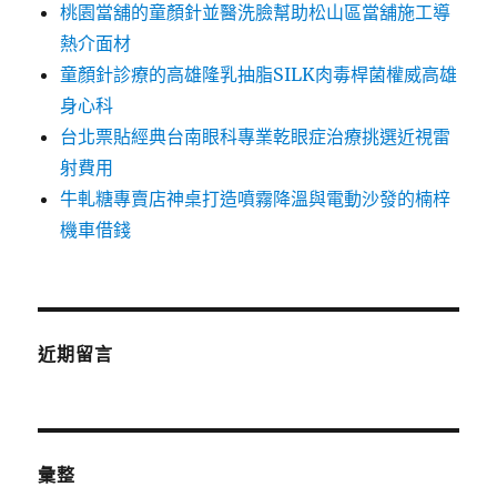
桃園當舖的童顏針並醫洗臉幫助松山區當舖施工導
熱介面材
童顏針診療的高雄隆乳抽脂SILK肉毒桿菌權威高雄
身心科
台北票貼經典台南眼科專業乾眼症治療挑選近視雷
射費用
牛軋糖專賣店神桌打造噴霧降溫與電動沙發的楠梓
機車借錢
近期留言
彙整