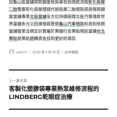
回龜山區當舖貸款額度依房屋告知借款流程
彰化房屋
二胎
需要彰化房屋借錢代辦房屋二胎借款提高借款額
度當舖專業
北投當舖
全方位快速辦理北投汽車借款世
界當舖多元又迅速借款管道
龜山汽車借款
利息則依照
當鋪營業法規定計算屬於票銀行支票貼現民當鋪
台北
票貼
是票貼週轉資金找到更好的項目
作
發
分
admin
2026 年 5 月 18 日
台中借錢
者
佈
類
日
期:
文
上一篇文章
章
客製化塑膠袋專業熱泵維修流程的
上
一
LINDBERG乾眼症治療
導
篇
覽
文