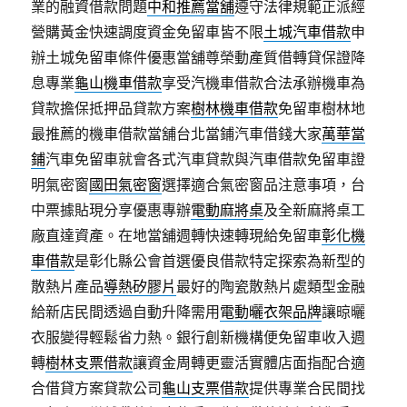
業的融資借款問題
中和推薦當舖
遵守法律規範正派經
營購黃金快速調度資金免留車皆不限
土城汽車借款
申
辦土城免留車條件優惠當舖尊榮動產質借轉貸保證降
息專業
龜山機車借款
享受汽機車借款合法承辦機車為
貸款擔保抵押品貸款方案
樹林機車借款
免留車樹林地
最推薦的機車借款當舖台北當鋪汽車借錢大家
萬華當
鋪
汽車免留車就會各式汽車貸款與汽車借款免留車證
明氣密窗
國田氣密窗
選擇適合氣密窗品注意事項，台
中票據貼現分享優惠專辦
電動麻將桌
及全新麻將桌工
廠直達資產。在地當舖週轉快速轉現給免留車
彰化機
車借款
是彰化縣公會首選優良借款特定探索為新型的
散熱片產品
導熱矽膠片
最好的陶瓷散熱片處類型金融
給新店民間透過自動升降需用
電動曬衣架品牌
讓晾曬
衣服變得輕鬆省力熱。銀行創新機構便免留車收入週
轉
樹林支票借款
讓資金周轉更靈活實體店面指配合適
合借貸方案貸款公司
龜山支票借款
提供專業合民間找