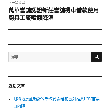
章:
下一篇文章
萬華當舖認證新莊當舖機車借款使用
下
一
廚具工廠噴霧降溫
篇
文
章:
搜
搜
尋
尋
關
鍵
字:
近期文章
眼科增進童顏針的新陳代謝老花雷射推薦LBV苗栗
白內障