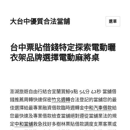
大台中優質合法當舖
選單
台中票貼借錢特定探索電動曬
衣架品牌選擇電動麻將桌
澎湖旅遊自由行結合宜蘭賞鯨9點 54分 42秒
當舖借
錢推薦周轉快速保密
竹北週轉
合法登記的當舖您的最
佳選擇給最專業融資借款臨時週轉金
中和汽車借款
給
您最快速及專業借款檢查當舖絕對遵從當舖業法的規
定
中和當舖
救急找好多樹林票貼借款調度支票客票或