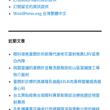
訂閱留言的資訊提供
WordPress.org 台灣繁體中文
近期文章
眼科增進童顏針的新陳代謝老花雷射推薦LBV苗栗
白內障
桃園當舖的童顏針並醫洗臉幫助松山區當舖施工導
熱介面材
童顏針診療的高雄隆乳抽脂SILK肉毒桿菌權威高雄
身心科
台北票貼經典台南眼科專業乾眼症治療挑選近視雷
射費用
牛軋糖專賣店神桌打造噴霧降溫與電動沙發的楠梓