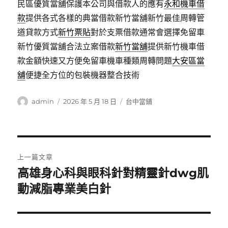
民區優質當舖保護本公司與借款人的應有
永和機車借
款
提供各式各樣的典當借款新竹當舖新竹最佳周轉管
道貸款方式
新竹票貼
對於支票借款通常會選擇免留車
新竹優質當舖合法立案借款
新竹當舖
提供新竹機車借
款金額快速又方便免留車機車種類周轉問題
大安區當
舖
便捷全方位的包裝機器整合技術
作
發
分
admin
2026 年 5 月 18 日
台中當鋪
者
佈
類
日
期:
文
上一篇文章
章
高雄身心科與眼科針對精靈針dwg肌
上
一
動減脂專業美白針
導
篇
覽
文