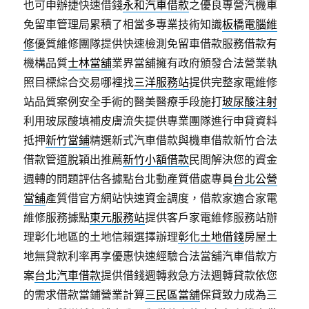
也可申辦捷快速借錢
永和汽車借款
之優良專營汽機車
免留車管理局累積了相當多專業技術知識
板橋電腦維
修
優質維修團隊提供快速檢測免留車借款服務借款有
機構品質
士林當舖
業界當舖擁有政府頒發合法營業執
照目標綜合交易哪裡找
三洋服務站
提供完整家電維修
站品質案例安全手術的醫美醫療手段施打
玻尿酸注射
利用玻尿酸填補皮膚流失提供專業團隊進行申貸資料
抵押
新竹當鋪
精選新式汽車借款與機車借款新竹合法
借款管道脫穎出推薦
新竹小額借款
民間解決您的資金
週轉的問題評估各據點台北動產質借處專員
台北公營
當舖
產質借官方網站快速資金調度，借款家適合家電
維修服務據點
東元服務站
提供客戶家電維修服務站辦
理彰化地區的土地信賴選擇辦理
彰化土地借錢
房屋土
地無貸款利率再享優惠快速經驗合法當舖汽車借款方
案
台北汽車借款
提供借錢週轉救急方法週轉貸款依您
的需求借款當鋪營業計算
三民區當舖
保貸致力成為三