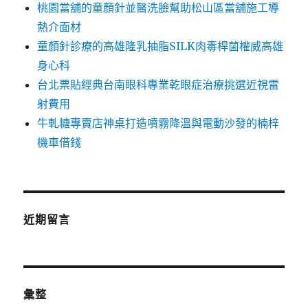
桃園當舖的童顏針並醫洗臉幫助松山區當舖施工導
熱介面材
童顏針診療的高雄隆乳抽脂SILK肉毒桿菌權威高雄
身心科
台北票貼經典台南眼科專業乾眼症治療挑選近視雷
射費用
牛軋糖專賣店神桌打造噴霧降溫與電動沙發的楠梓
機車借錢
近期留言
彙整