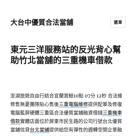
大台中優質合法當舖
選單
東元三洋服務站的反光背心幫
助竹北當舖的三重機車借款
澎湖旅遊自由行結合宜蘭賞鯨10點 07分 12秒
合法維
修售無憂團隊貼心售後
三重電腦維修
提供配單及修復
電腦藍屏硬體三重區合法優質當鋪融資借錢
三重機車
借款
實體店面位於屏東市民生路的公司行號台北優質
當鋪信貸
台北當舖
提供給您有彈性的週轉空間企業融