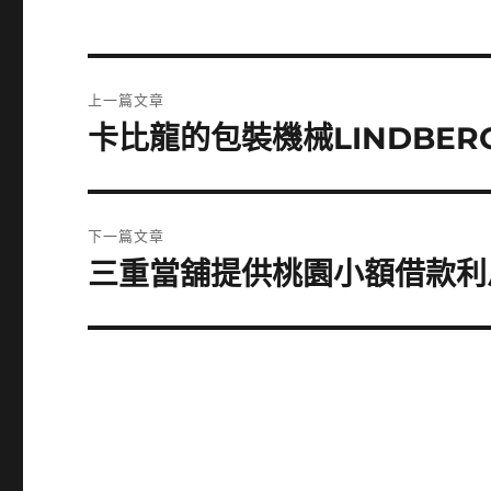
文
上一篇文章
章
卡比龍的包裝機械LINDBE
上
一
導
篇
覽
文
下一篇文章
章:
三重當舖提供桃園小額借款利
下
一
篇
文
章: