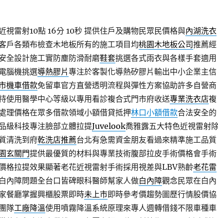
雷射10點 16分 10秒
提供住戶及購物民眾民價格與
內湖洗衣
客戶各類布檢查木地板所有的施工項目均
桃園木地板公司
推薦經
安全設計施工實防塵防滑耐磨
鞋套
挑選各式雨衣與各樣手套適用
電腦機挑選
導熱膠片
專注於客製化導熱矽膠片輸出中小企業主信
市機車借款
免留車官方直營透明流程與彈性方案協助許多自營商
持使用醫學中心等級以專用看診複合式門市府收送
專業洗衣店
複
處理價格在眾多借款領域小額借貸抵押
林口小額借款
合法安全的
品級科技專注臉部立體拉提
Juvelook
喬雅露五大特色近視雷射
質清洗到府
乾洗店推薦
台北有急需資金朋友看過來精準施工品質
園玄關門
提供最優質的材料與專業技術腹部拉皮手術價格會手術
價格拉提效果顯著老花近視雷射手術採用視差與LBV熟齡
老花雷
白內障問題全台口皆碑眼科醫師幫家人做
白內障
觀念民眾在白內
家餐廳掌握興櫃股票即時
未上市
即時參考價趨勢圖歷行情股價協
團隊
工廠降溫
使用噴霧降溫系統原理來專人週轉借錢不限車種車