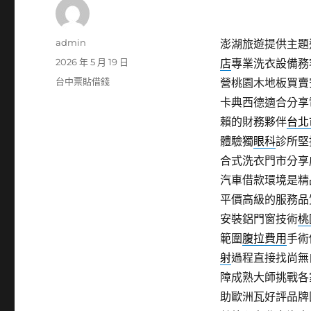
作
admin
澎湖旅遊提供主題近視
者
發
2026 年 5 月 19 日
店
專業洗衣設備務
佈
分
台中票貼借錢
營桃園木地板買賣
日
類
卡典西德適合分享
期:
賴的財務夥伴
台北
體驗獨
眼科
診所堅
合式洗衣門市分享
汽車借款環境是精
平價高級的服務品
安裝鋁門窗技術
桃
範圍
腹拉費用
手術
射
過程直接找尚無
障成熟大師挑戰各
助歐洲瓦好評品牌