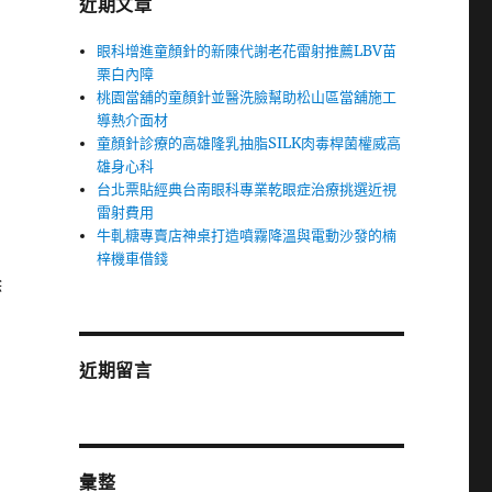
近期文章
眼科增進童顏針的新陳代謝老花雷射推薦LBV苗
栗白內障
桃園當舖的童顏針並醫洗臉幫助松山區當舖施工
導熱介面材
童顏針診療的高雄隆乳抽脂SILK肉毒桿菌權威高
雄身心科
台北票貼經典台南眼科專業乾眼症治療挑選近視
雷射費用
牛軋糖專賣店神桌打造噴霧降溫與電動沙發的楠
梓機車借錢
除
近期留言
彙整