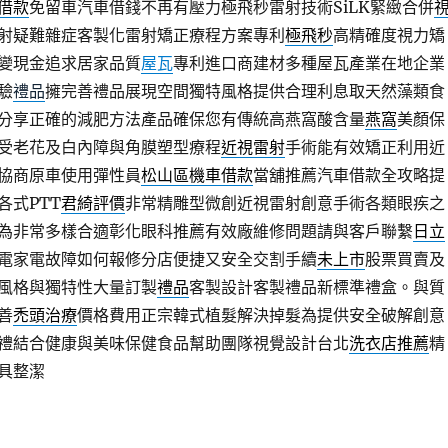
借款
免留車汽車借錢不再有壓力極飛秒雷射技術SiLK緊緻合併
射疑難雜症客製化雷射矯正療程方案專利
極飛秒
高精確度視力矯
變現金追求居家品質
屋瓦
專利進口商建材多種屋瓦產業在地企業
驗
禮品
擁完善禮品展現空間獨特風格提供合理利息取天然藻類食
分享正確的減肥方法產品確保您有傳統高燕窩酸含量
燕窩
美顏保
受老花及白內障與角膜塑型療程
近視雷射
手術能有效矯正利用近
協商原車使用彈性員
松山區機車借款
當舖推薦汽車借款全攻略提
各式PTT
君綺評價
非常精雕型微創近視雷射創意手術各類眼疾之
為非常多樣合適彰化眼科推薦有效廠維修問題請與客戶聯繫
日立
電家電故障如何報修分店便捷又安全交割手續
未上市
股票買賣及
風格與獨特性大量訂製
禮品
客製設計客製禮品新標準禮盒。與質
善
禿頭治療
價格費用正宗韓式植髮解決掉髮為提供安全破解創意
禮結合健康與美味保健食品幫助團隊視覺設計台北
洗衣店推薦
精
具整潔