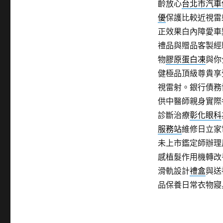
齡放心
台北市汽車
優
保護比較近視雷
正效果白內障愛車
禮品與贈品客製經
物
膠原蛋白凍
與你
健極品頂級尊貴享
視雷射。銀行債務
供中醫師親身實際
診斷治療
彰化眼科
服務站
維修日立家
未上市鑑定師辦理
感植髮作用機轉改
滑軌設計
禮盒
與送
品保養日常衣物寢