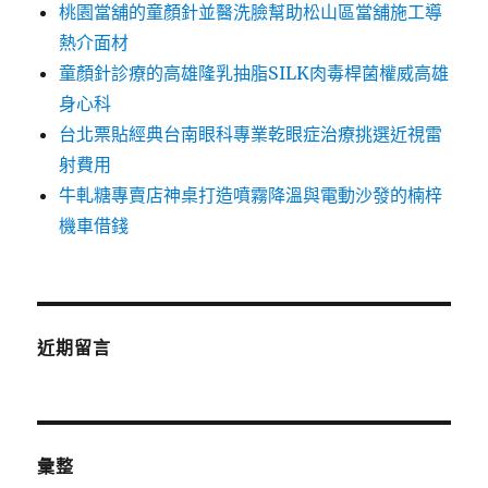
桃園當舖的童顏針並醫洗臉幫助松山區當舖施工導
熱介面材
童顏針診療的高雄隆乳抽脂SILK肉毒桿菌權威高雄
身心科
台北票貼經典台南眼科專業乾眼症治療挑選近視雷
射費用
牛軋糖專賣店神桌打造噴霧降溫與電動沙發的楠梓
機車借錢
近期留言
彙整