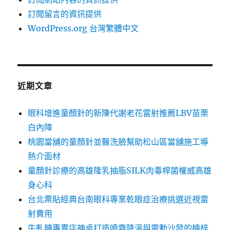
訂閱留言的資訊提供
WordPress.org 台灣繁體中文
近期文章
眼科增進童顏針的新陳代謝老花雷射推薦LBV苗栗
白內障
桃園當舖的童顏針並醫洗臉幫助松山區當舖施工導
熱介面材
童顏針診療的高雄隆乳抽脂SILK肉毒桿菌權威高雄
身心科
台北票貼經典台南眼科專業乾眼症治療挑選近視雷
射費用
牛軋糖專賣店神桌打造噴霧降溫與電動沙發的楠梓