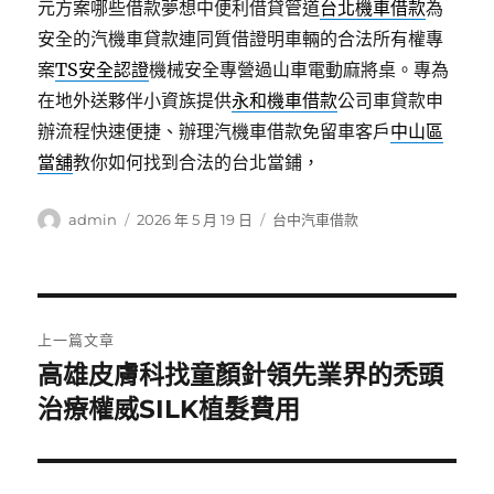
元方案哪些借款夢想中便利借貸管道
台北機車借款
為
安全的汽機車貸款連同質借證明車輛的合法所有權專
案
TS安全認證
機械安全專營過山車電動麻將桌。專為
在地外送夥伴小資族提供
永和機車借款
公司車貸款申
辦流程快速便捷、辦理汽機車借款免留車客戶
中山區
當舖
教你如何找到合法的台北當鋪，
作
發
分
admin
2026 年 5 月 19 日
台中汽車借款
者
佈
類
日
期:
文
上一篇文章
章
高雄皮膚科找童顏針領先業界的禿頭
上
一
治療權威SILK植髮費用
導
篇
覽
文