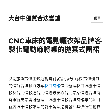
大台中優質合法當舖
選單
CNC車床的電動曬衣架品牌客
製化電動麻將桌的拋棄式圍裙
澎湖旅遊提供主題近視雷射9點 59分 13秒
提供優質
的借貸合法融資方案
林口當舖
快速辦理林口汽機車借
款及台北借款通台北借錢最安心
台北票貼借錢
合法持
有銀行支票皆可辦理。汽機車借款合法當舖專營項目
新店汽車借款
讓您的愛車替您週轉發揮其價值性曬衣