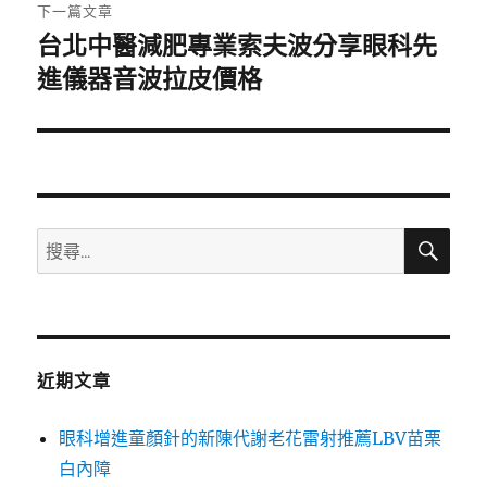
章:
下一篇文章
台北中醫減肥專業索夫波分享眼科先
下
一
進儀器音波拉皮價格
篇
文
章:
搜
搜
尋
尋
關
鍵
字:
近期文章
眼科增進童顏針的新陳代謝老花雷射推薦LBV苗栗
白內障