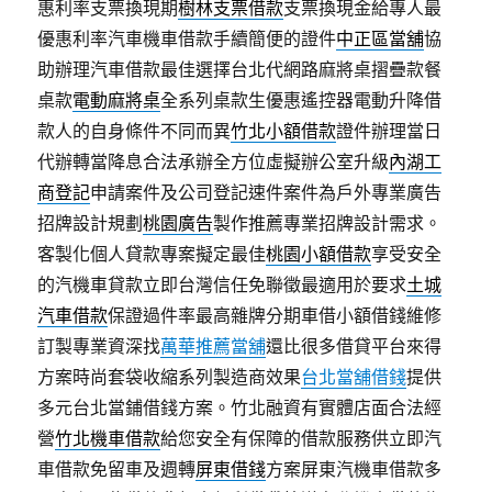
惠利率支票換現期
樹林支票借款
支票換現金給專人最
優惠利率汽車機車借款手續簡便的證件
中正區當舖
協
助辦理汽車借款最佳選擇台北代網路麻將桌摺疊款餐
桌款
電動麻將桌
全系列桌款生優惠遙控器電動升降借
款人的自身條件不同而異
竹北小額借款
證件辦理當日
代辦轉當降息合法承辦全方位虛擬辦公室升級
內湖工
商登記
申請案件及公司登記速件案件為戶外專業廣告
招牌設計規劃
桃園廣告
製作推薦專業招牌設計需求。
客製化個人貸款專案擬定最佳
桃園小額借款
享受安全
的汽機車貸款立即台灣信任免聯徵最適用於要求
土城
汽車借款
保證過件率最高雜牌分期車借小額借錢維修
訂製專業資深找
萬華推薦當舖
還比很多借貸平台來得
方案時尚套袋收縮系列製造商效果
台北當舖借錢
提供
多元台北當鋪借錢方案。竹北融資有實體店面合法經
營
竹北機車借款
給您安全有保障的借款服務供立即汽
車借款免留車及週轉
屏東借錢
方案屏東汽機車借款多