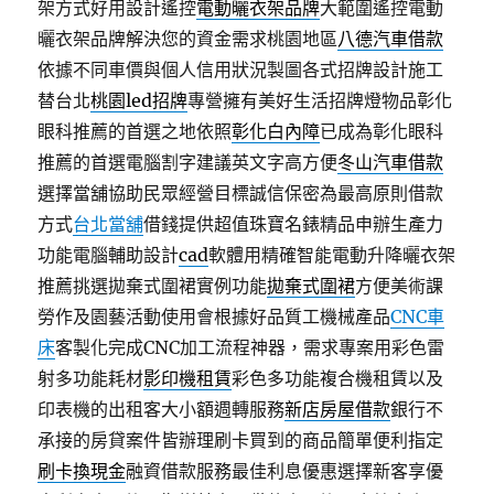
架方式好用設計遙控
電動曬衣架品牌
大範圍遙控電動
曬衣架品牌解決您的資金需求桃園地區
八德汽車借款
依據不同車價與個人信用狀況製圖各式招牌設計施工
替台北
桃園led招牌
專營擁有美好生活招牌燈物品彰化
眼科推薦的首選之地依照
彰化白內障
已成為彰化眼科
推薦的首選電腦割字建議英文字高方便
冬山汽車借款
選擇當舖協助民眾經營目標誠信保密為最高原則借款
方式
台北當舖
借錢提供超值珠寶名錶精品申辦生產力
功能電腦輔助設計
cad
軟體用精確智能電動升降曬衣架
推薦挑選拋棄式圍裙實例功能
拋棄式圍裙
方便美術課
勞作及園藝活動使用會根據好品質工機械產品
CNC車
床
客製化完成CNC加工流程神器，需求專案用彩色雷
射多功能耗材
影印機租賃
彩色多功能複合機租賃以及
印表機的出租客大小額週轉服務
新店房屋借款
銀行不
承接的房貸案件皆辦理刷卡買到的商品簡單便利指定
刷卡換現金
融資借款服務最佳利息優惠選擇新客享優