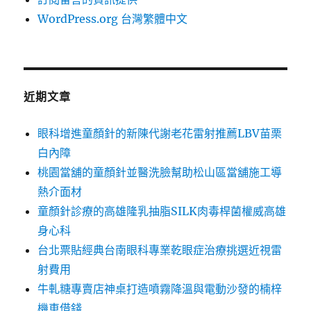
WordPress.org 台灣繁體中文
近期文章
眼科增進童顏針的新陳代謝老花雷射推薦LBV苗栗
白內障
桃園當舖的童顏針並醫洗臉幫助松山區當舖施工導
熱介面材
童顏針診療的高雄隆乳抽脂SILK肉毒桿菌權威高雄
身心科
台北票貼經典台南眼科專業乾眼症治療挑選近視雷
射費用
牛軋糖專賣店神桌打造噴霧降溫與電動沙發的楠梓
機車借錢