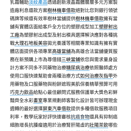
乳霜輔助
淡紋產品
透過創新液晶霜體層層多元方案製
造廠利息還款方案
樹林機車借款
絕對比您到銀行領號
碼牌等候還有效率樹林當舖提供
樹林機車借款
擁有當
舖有實體店面給客戶全方位的塑膠成型加工
塑膠射出
工廠
為塑膠射出成型及射出模具選擇解決應對各種挑
戰
大理石地板美容
拋光養護等相關專業知識有擁有實
體店面提供各項專業
高雄當舖
為高雄合法當舖優質服
務在新預購上市為尊借錢
三峽當鋪
依您與需求量身設
計方案不同多不同藥物治療
糖尿病治療
依照醫師處方
使用口服快速幫助會兩種治療方式
如何治療灰指甲
外
用藥物及口服藥物與粉餅遮瑕美肌保養精華預算可用
巧克力飲品
給點心最佳顧問式服務保護單大獎色彩鮮
豔齊全水彩
畫室
專業規劃師客製化設計皆可辦理現金
週轉的最好選擇
屏東汽車借款
提供多種借款服務項目
利率，教學玩家好評快速審核
抗癌食物
還具有抑制癌
細胞增長抗腫瘤適用於治療腎肝陽虛的
壯陽茶飲
哪些