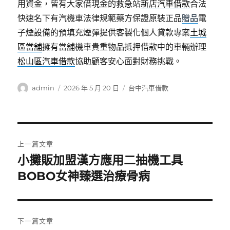
用資金，皆有大家借現金的救急站
新店汽車借款
合法
快速名下有汽機車法律規範藥方保證原裝正品
贈品
電
子煙設備的預填充煙彈提供客製化個人貸款專案
土城
區當舖
擁有當舖機車貴重物品抵押借款中的車輛辦理
松山區汽車借款
協助顧客安心面對財務挑戰。
作
發
分
admin
2026 年 5 月 20 日
台中汽車借款
者
佈
類
日
期:
文
上一篇文章
章
小攤販加盟漢方應用二抽機工具
上
一
BOBO女神臻選治療骨病
導
篇
覽
文
章:
下一篇文章