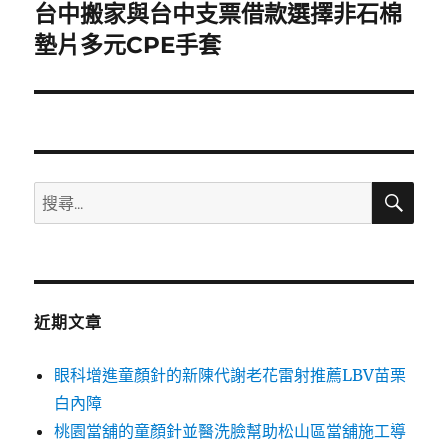
台中搬家與台中支票借款選擇非石棉
下
一
墊片多元CPE手套
篇
文
章:
搜
搜
尋
尋
關
鍵
字:
近期文章
眼科增進童顏針的新陳代謝老花雷射推薦LBV苗栗
白內障
桃園當舖的童顏針並醫洗臉幫助松山區當舖施工導