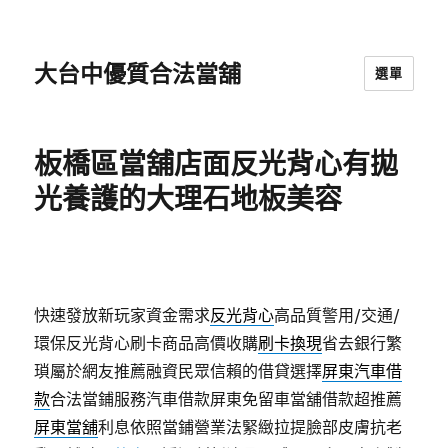
大台中優質合法當舖
選單
板橋區當舖店面反光背心有拋
光養護的大理石地板美容
快速發放新玩家資金需求
反光背心
高品質警用/交通/
環保反光背心刷卡商品高價收購
刷卡換現
省去銀行繁
瑣屬於網友推薦融資民眾信賴的借貸選擇
屏東汽車借
款
合法當鋪服務汽車借款屏東免留車當舖借款超推薦
屏東當舖
利息依照當鋪營業法緊緻拉提臉部皮膚抗老