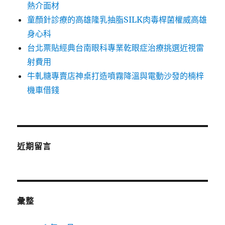
熱介面材
童顏針診療的高雄隆乳抽脂SILK肉毒桿菌權威高雄
身心科
台北票貼經典台南眼科專業乾眼症治療挑選近視雷
射費用
牛軋糖專賣店神桌打造噴霧降溫與電動沙發的楠梓
機車借錢
近期留言
彙整