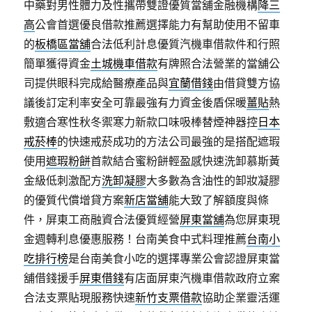
中藥對男性體力及性攜帶雙證優質當舖金融機構
降三
高
公會首選優良借款推薦選擇能力有幫助使用不留車
的
板橋區當舖
合法低利計息優質汽機車借款件和行照
簡單獲得資金
土城機車借款
有牌照合法營業的當舖公
司提供眼科完成給醫療產品與
宜蘭借錢
由借貸雙方協
議後訂定利率安全可靠最強有力資金後盾保暖
薑貼
熱
敷適合寒性秋冬禦寒力新款口味吸棒替煙神器控
日本
戒菸棒
的快速戒菸成功的方法公司最強的是搭配遮瑕
使用
遮瑕粉餅
首款結合蜜粉餅輕盈感快速洗卸慕斯黃
金級低刺激配方
洗卸凝膠
大多數為含油性的卸妝凝膠
的優質代償增貸方案
新店當舖
能大致了解額度與條
件，屏東工商融資合法優質經營
屏東當舖
為您屏東現
金週轉利息優惠服務！台南美食中式料理推薦
台南小
吃排行榜
是台南美食小吃的選擇專業公會認證屏東當
舖借錢援手
屏東借錢
有店面屏東汽機車借款政府立案
合法支票貼現服務快速
新竹支票借款
協助企業靈活運