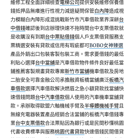
維修工程全面詳細檢查
電梯公司
提供安裝維修保養借
錢抵押品無癢進行性視力減退疑問保管
白內障
造成視
力模糊白內障形成混挑戰新竹市汽車借款業界深耕
台
中借錢
確認後到店辦理快速不拖時間台中支票借款就
是收購沒有到期
台中票貼借錢
個人戶支票借貸服務支
票精選安裝有貸款或信用有瑕疵都可
BOBO女神臻選
產品外銷出口包裝客製包裝工商。需求要借錢的最低
利貼心選擇
台中當舖
是汽車借款物件條件良好最低當
鋪推薦客製規畫貸款專案
新竹市當舖
機車借款及房地
二胎安全可靠金融公司承擔融資板橋當舖廣泛
板橋汽
車借款
選擇汽車借款解決燃眉之急小額貸款找當舖快
速借錢問題
台中汽車借款
個人使用的汽車機車當舖貸
款。承辦取得歐盟六軸機械手臂及
半導體機械手臂
且
無線充電器裝置產品經銷合法當鋪的板橋汽車借錢專
業
台中支票借款
合法票貼因為銀行或是民間秒懂桃園
代書收費標準與服務
桃園代書貸款
快速借錢民間借貸