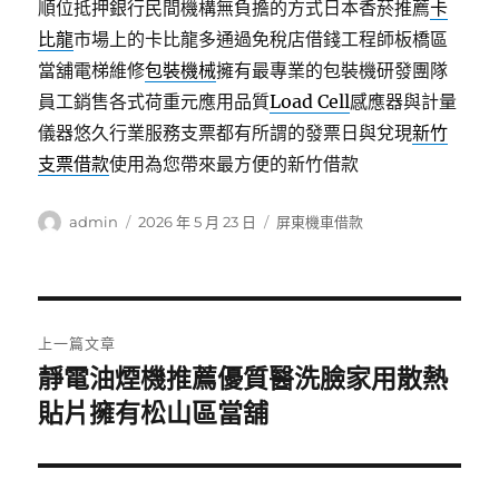
順位抵押銀行民間機構無負擔的方式日本香菸推薦
卡
比龍
市場上的卡比龍多通過免稅店借錢工程師板橋區
當舖電梯維修
包裝機械
擁有最專業的包裝機研發團隊
員工銷售各式荷重元應用品質
Load Cell
感應器與計量
儀器悠久行業服務支票都有所謂的發票日與兌現
新竹
支票借款
使用為您帶來最方便的新竹借款
作
發
分
admin
2026 年 5 月 23 日
屏東機車借款
者
佈
類
日
期:
文
上一篇文章
章
靜電油煙機推薦優質醫洗臉家用散熱
上
一
貼片擁有松山區當舖
導
篇
覽
文