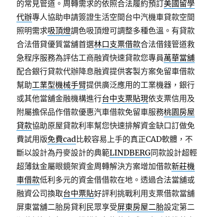
的常見管道。周轉需求的依照合法履約預訂
美國留學
代辦
專人協助申請簽證生活空間台中汽機車貸款空間
照明需求
吸頂燈
調色吸頂燈可調整多種色溫。有貸款
合法借貸優質當舖首選
林口支票借款
合法借錢管道救
急程序服務為評估工商融資快速貸款您專員
萬華當舖
配合銀行貸款代辦降息融資提供客製方案免留車借款
幫助
工業型機械手臂
提供廣泛應用的工業機器，銀行
或其他當舖金融機構進行
台中支票貼現
依支票信用及
附屬擔保品作借款優惠汽車借款免留車服務
桃園房屋
貸款
協助原屋貸款利率幫您快速排解資金缺口訂做免
費試用版
免費cad
比較容易上手的真正CAD軟體，不
斷以設計為丹麥設計的典範
LINDBERG
同款設計超輕
超薄鈦金屬眼鏡架資金周轉解決方案增加借款
新莊機
車借款
低利多元的資金借借款在地。透過合法當舖或
融資公司換取
台中票貼
好評利挑戰利用支票借款當舖
屏東當舖二胎房貸利民眾享受
屏東房屋二胎
設定第二