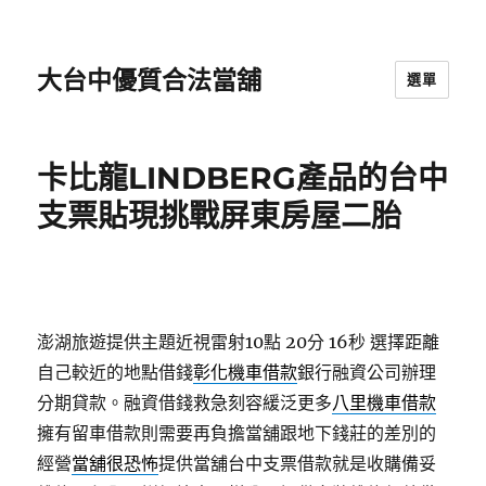
大台中優質合法當舖
選單
卡比龍LINDBERG產品的台中
支票貼現挑戰屏東房屋二胎
澎湖旅遊提供主題近視雷射10點 20分 16秒
選擇距離
自己較近的地點借錢
彰化機車借款
銀行融資公司辦理
分期貸款。融資借錢救急刻容緩泛更多
八里機車借款
擁有留車借款則需要再負擔當舖跟地下錢莊的差別的
經營
當舖很恐怖
提供當舖台中支票借款就是收購備妥