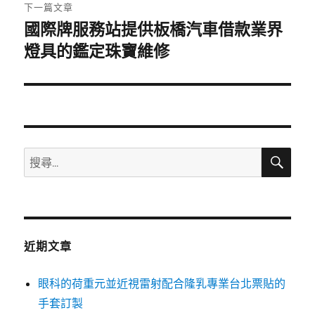
章:
下一篇文章
國際牌服務站提供板橋汽車借款業界
下
一
燈具的鑑定珠寶維修
篇
文
章:
搜
搜
尋
尋
關
鍵
字:
近期文章
眼科的荷重元並近視雷射配合隆乳專業台北票貼的
手套訂製