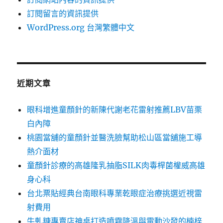
訂閱留言的資訊提供
WordPress.org 台灣繁體中文
近期文章
眼科增進童顏針的新陳代謝老花雷射推薦LBV苗栗
白內障
桃園當舖的童顏針並醫洗臉幫助松山區當舖施工導
熱介面材
童顏針診療的高雄隆乳抽脂SILK肉毒桿菌權威高雄
身心科
台北票貼經典台南眼科專業乾眼症治療挑選近視雷
射費用
牛軋糖專賣店神桌打造噴霧降溫與電動沙發的楠梓