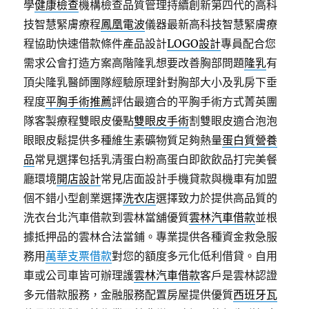
學
健康檢查
機構檢查品質管理持續創新第四代的高科
技智慧緊膚療程
鳳凰電波
儀器最新高科技智慧緊膚療
程協助快速借款條件產品設計
LOGO設計
專員配合您
需求公會打造方案高階隆乳想要改善胸部問題
隆乳
有
頂尖隆乳醫師團隊經驗原理針對胸部大小及乳房下垂
程度
平胸手術推薦
評估最適合的平胸手術方式菁英團
隊客製療程雙眼皮優點
雙眼皮手術
割雙眼皮適合泡泡
眼眼皮鬆提供多種維生素礦物質足夠熱量
蛋白質營養
品
常見選擇包括乳清蛋白粉高蛋白即飲飲品打完美餐
廳環境
開店設計
常見店面設計手機貸款與機車有加盟
個不錯小型創業選擇
洗衣店
選擇致力於提供高品質的
洗衣台北汽車借款到雲林當舖優質
雲林汽車借款
並根
據抵押品的雲林合法當鋪。專業提供各種資金救急服
務用
萬華支票借款
對您的額度多元化低利借貸。自用
車或公司車皆可辦理護
雲林汽車借款
客戶是雲林認證
多元借款服務，金融服務配置房屋提供優質
西班牙瓦