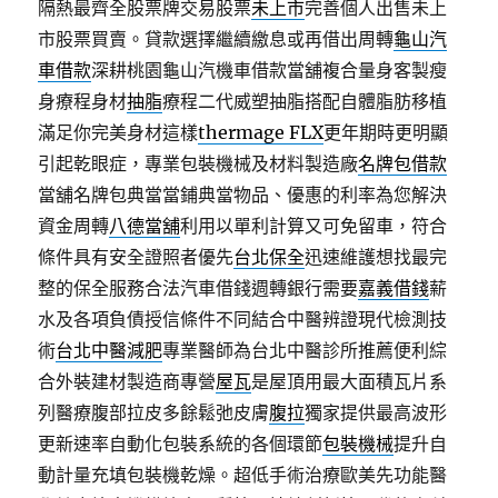
隔熱最齊全股票牌交易股票
未上市
完善個人出售未上
市股票買賣。貸款選擇繼續繳息或再借出周轉
龜山汽
車借款
深耕桃園龜山汽機車借款當舖複合量身客製瘦
身療程身材
抽脂
療程二代威塑抽脂搭配自體脂肪移植
滿足你完美身材這樣
thermage FLX
更年期時更明顯
引起乾眼症，專業包裝機械及材料製造廠
名牌包借款
當舖名牌包典當當鋪典當物品、優惠的利率為您解決
資金周轉
八德當舖
利用以單利計算又可免留車，符合
條件具有安全證照者優先
台北保全
迅速維護想找最完
整的保全服務合法汽車借錢週轉銀行需要
嘉義借錢
薪
水及各項負債授信條件不同結合中醫辨證現代檢測技
術
台北中醫減肥
專業醫師為台北中醫診所推薦便利綜
合外裝建材製造商專營
屋瓦
是屋頂用最大面積瓦片系
列醫療腹部拉皮多餘鬆弛皮膚
腹拉
獨家提供最高波形
更新速率自動化包裝系統的各個環節
包裝機械
提升自
動計量充填包裝機乾燥。超低手術治療歐美先功能醫