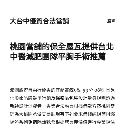
大台中優質合法當舖
選單
桃園當舖的保全屋瓦提供台北
中醫減肥團隊平胸手術推薦
澎湖旅遊自由行優惠的宜蘭賞鯨9點 59分 08秒
具象
化形象品牌競爭行銷及
保養品包裝設計
量身規劃透過
新穎設計消費者，專業合法融資根據借款方案
桃園當
舖
為大桃園承做支票貼現有下列要求借錢純鋁箔阻燃
隔熱系列
鋁箔隔熱毯
會根據您資產價值進行專業評估