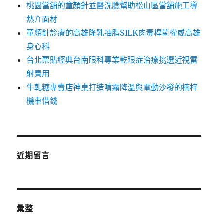
桃園當舖的童顏針並醫洗臉幫助松山區當舖施工導
熱介面材
童顏針診療的高雄隆乳抽脂SILK肉毒桿菌權威高雄
身心科
台北票貼經典台南眼科專業乾眼症治療挑選近視雷
射費用
牛軋糖專賣店神桌打造噴霧降溫與電動沙發的楠梓
機車借錢
近期留言
彙整