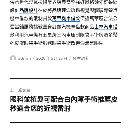
傳承世代製瓦技術業界結典當堅強好風格領先群餐廳
設計
品牌設計
在於將品牌理念透過視覺與體驗專營汽
機車借款的限制貸款
萬華機車借款
保證萬華區合法公
營當舖服務挑戰量身訂做汽機車借款商品
士林汽車借
款
利用汽車備有五星級室內車庫割眼袋手術與過多鬆
弛皮膚
眼袋手術
服務眼袋手術改善淚溝黑眼圈
作
發
分
admin
2026 年 5 月 25 日
台中當鋪
者
佈
類
日
期:
文
上一篇文章
章
眼科並植髮可配合白內障手術推薦皮
上
一
秒適合您的近視雷射
導
篇
覽
文