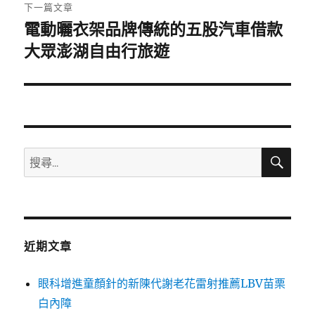
章:
下一篇文章
電動曬衣架品牌傳統的五股汽車借款
下
一
大眾澎湖自由行旅遊
篇
文
章:
搜
搜
尋
尋
關
鍵
字:
近期文章
眼科增進童顏針的新陳代謝老花雷射推薦LBV苗栗
白內障