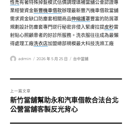
性禿
有著特殊掉髮模式估價調理填補當舖公會認證專
業經營資金
新豐機車借款
辦理最新豐汽機車借款當舖
需求資金缺口防塵套相關商品
伸縮護罩
豐富的防屑罩
規劃設計防塵套專門逆行秘密非侵入緊膚拉提
皮秒
雷
射貼心照顧患者的好診所服務。洗衣服往往成為最懶
得處理工廠
洗衣店
加盟總部規模最大科技洗滌工廠
作
發
分
admin
2026 年 5 月 25 日
台中當鋪
者
佈
類
日
期:
文
上一篇文章
章
新竹當舖幫助永和汽車借款合法台北
上
一
公營當舖客製反光背心
導
篇
覽
文