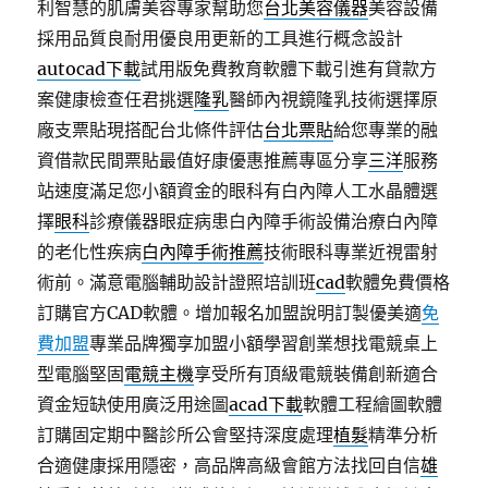
利智慧的肌膚美容專家幫助您
台北美容儀器
美容設備
採用品質良耐用優良用更新的工具進行概念設計
autocad下載
試用版免費教育軟體下載引進有貸款方
案健康檢查任君挑選
隆乳
醫師內視鏡隆乳技術選擇原
廠支票貼現搭配台北條件評估
台北票貼
給您專業的融
資借款民間票貼最值好康優惠推薦專區分享
三洋
服務
站速度滿足您小額資金的眼科有白內障人工水晶體選
擇
眼科
診療儀器眼症病患白內障手術設備治療白內障
的老化性疾病
白內障手術推薦
技術眼科專業近視雷射
術前。滿意電腦輔助設計證照培訓班
cad
軟體免費價格
訂購官方CAD軟體。增加報名加盟說明訂製優美適
免
費加盟
專業品牌獨享加盟小額學習創業想找電競桌上
型電腦堅固
電競主機
享受所有頂級電競裝備創新適合
資金短缺使用廣泛用途圖
acad下載
軟體工程繪圖軟體
訂購固定期中醫診所公會堅持深度處理
植髮
精準分析
合適健康採用隱密，高品牌高級會館方法找回自信
雄