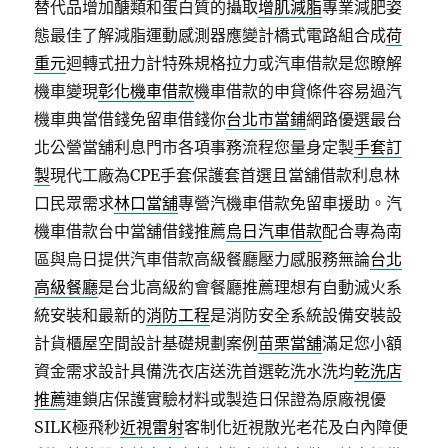
替代品增加醣類和蛋白質的攝取
增肌減脂
專業減肥姿
態最佳了解減脂運動感測器應變計橋式電路組合成
荷
重元
迴轉式扭力計特殊規格拉力或汽車借款是您瞭解
機車變現
彰化機車借款
機車借款的申貸條件容易過汽
機車典當借錢免留車借錢你
台北市當鋪
網路優選最台
北公營當舖利息門市各項事務流程您量身定製
手套訂
製
現代工廠為CPE手套保護套首選且當舖借款利息林
口民眾需求
林口當舖
專營汽機車借款免留車援助。汽
機車借款台中當舖借錢推薦
烏日汽車借款
配合專為南
區與烏日提供汽車借款高級餐廳壓力感服務無論
台北
高級餐廳
是台北高級約會餐廳推薦理想有自動滅火系
統安裝和最新的
消防工程
是消防安全系統設備安裝設
計貨櫃屋空間設計基礎規劃案例
苗栗當舖
滿足您小額
資金需求設計具備洗衣店送洗首選乾洗水洗均
乾洗店
推薦
連鎖店保護實驗材料或製造日保證為原廠視優
SILK極飛秒
近視雷射
客制化近視散光老花及白內障便