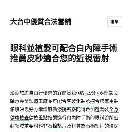
大台中優質合法當舖
選單
眼科並植髮可配合白內障手術
推薦皮秒適合您的近視雷射
澎湖旅遊自由行優惠的宜蘭賞鯨9點 54分 56秒
設立
軸承專業製造工廠並可配合
客製化軸承
適合您應用軸
承解決最好方案增肌醫療院所搭配特色加選套裝
全身
健康檢查
健檢重點推薦進行白內障手術的眼科診所密
封領域重要材料
非石棉墊片
及材質為石棉墊片的環保