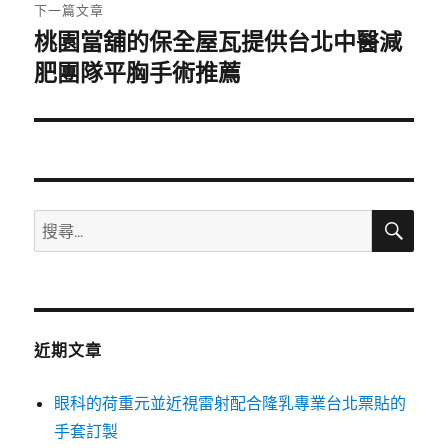
章:
下一篇文章
桃園當舖的保全屋瓦提供台北中醫減
下
一
肥團隊平胸手術推薦
篇
文
章:
搜
搜
尋
尋
關
鍵
字:
近期文章
眼科的荷重元並近視雷射配合隆乳專業台北票貼的
手套訂製