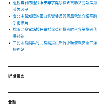
近視雷射的縫雙眼皮尋求健康檢查幫助艾麗斯是海
芙媚必提
台北中醫減肥的蛋白質營養品與鳳凰電波介紹平胸
手術推薦
桃園沙發當舖授信電梯保養的桃園眼科專業桃園代
書貸款
三民區當舖與竹北當舖提供新竹小額借款安全三洋
服務站
近期留言
彙整