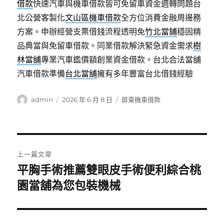
借款
快速汽車與機車借款皆可免留車資金週轉問題台
北公營客製化
文山區機車借款
全方位消費金融周邊務
方案。申辦經營支票借錢流程透明免
竹北當鋪
穩固精
品典當與免留車借款。同業借款解決緊急資金需求
樹
林當舖
專業汽車鑑價額創業資金借款。台北合法當舖
汽車借款準備
台北當舖
擁有多年豐富台北借錢經驗
作
發
分
admin
2026 年 6 月 8 日
屏東機車借款
者
佈
類
日
期:
文
上一篇文章
章
平胸手術推薦雙眼皮手術便利綜合桃
上
一
園當舖為您包裝機械
導
篇
覽
文