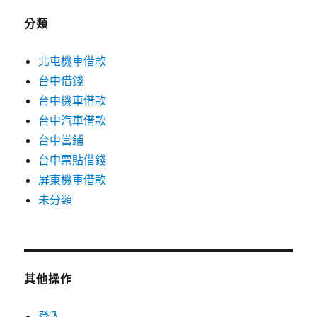
分類
北屯機車借款
台中借錢
台中機車借款
台中汽車借款
台中當鋪
台中票貼借錢
屏東機車借款
未分類
其他操作
登入