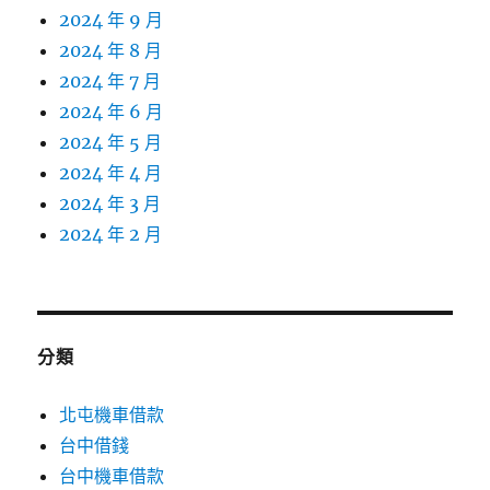
2024 年 9 月
2024 年 8 月
2024 年 7 月
2024 年 6 月
2024 年 5 月
2024 年 4 月
2024 年 3 月
2024 年 2 月
分類
北屯機車借款
台中借錢
台中機車借款