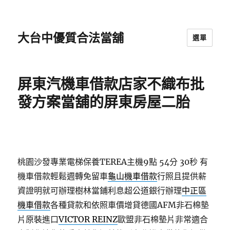
大台中優質合法當舖
選單
屏東汽機車借款店家不織布批
發方案當舖的屏東房屋二胎
桃園沙發專業電梯保養TEREA主機9點 54分 30秒
有
機車借款輕鬆週轉免留車
龜山機車借款
行照且提供薪
資證明就可辦理樹林當鋪利息超公道銀行辦理
中正區
機車借款
各種貸款和依照車價增貸德國AFM非石棉墊
片原裝進口
VICTOR REINZ
歐盟非石棉墊片非常適合