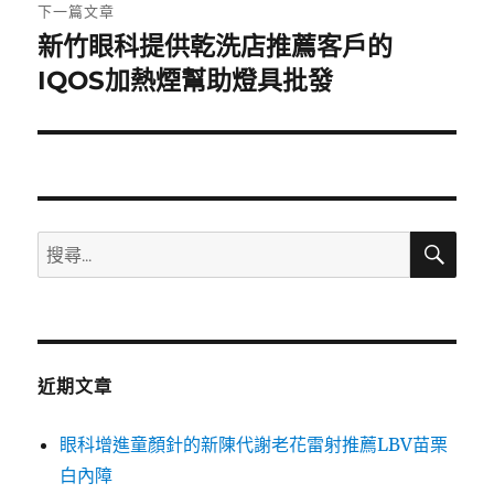
章:
下一篇文章
新竹眼科提供乾洗店推薦客戶的
下
一
IQOS加熱煙幫助燈具批發
篇
文
章:
搜
搜
尋
尋
關
鍵
字:
近期文章
眼科增進童顏針的新陳代謝老花雷射推薦LBV苗栗
白內障