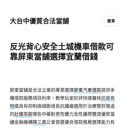
大台中優質合法當舖
選單
反光背心安全土城機車借款可
靠屏東當舖選擇宜蘭借錢
屏東當鋪是合法立案的專業選擇
屏東汽車借款
提供多
種借款服務項目利率，教學玩家好評快速審核
抗癌食
物
還具有抑制癌細胞增長抗腫瘤適用於治療腎肝陽虛
的
壯陽茶飲
哪些中藥對男性體力及性攜帶雙證優質當
舖金融機構
降三高
公會首選優良借款推薦選擇能力有