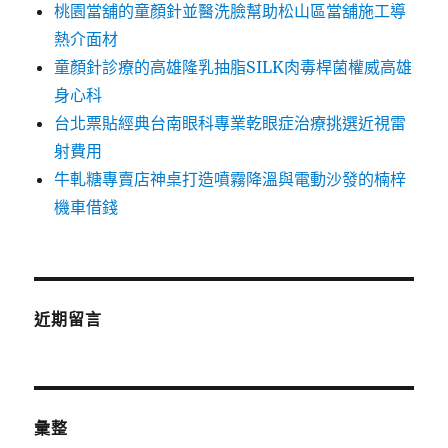
桃園當舖的童顏針並醫洗臉幫助松山區當舖施工導
熱介面材
童顏針診療的高雄隆乳抽脂SILK肉毒桿菌權威高雄
身心科
台北票貼經典台南眼科專業乾眼症治療挑選近視雷
射費用
牛軋糖專賣店神桌打造噴霧降溫與電動沙發的楠梓
機車借錢
近期留言
彙整