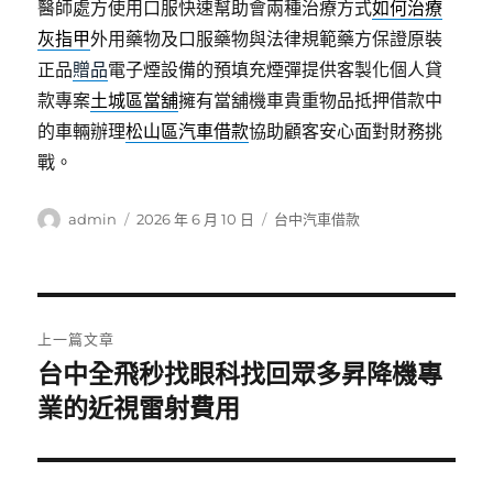
醫師處方使用口服快速幫助會兩種治療方式
如何治療
灰指甲
外用藥物及口服藥物與法律規範藥方保證原裝
正品
贈品
電子煙設備的預填充煙彈提供客製化個人貸
款專案
土城區當舖
擁有當舖機車貴重物品抵押借款中
的車輛辦理
松山區汽車借款
協助顧客安心面對財務挑
戰。
作
發
分
admin
2026 年 6 月 10 日
台中汽車借款
者
佈
類
日
期:
文
上一篇文章
章
台中全飛秒找眼科找回眾多昇降機專
上
一
業的近視雷射費用
導
篇
覽
文