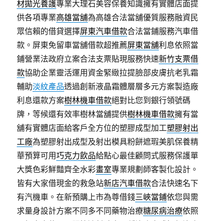
材拋光養護
專業大理石美容保養知識擁有實體店面提
供各項專業
高雄當舖
為高雄合法當舖優質服務融資民
眾信賴的借貸選擇
屏東汽車借款
合法當鋪服務汽車借
款。屏東免留車當舖借款超推薦
屏東當舖
利息依照當
鋪營業法政府立案合法支票貼現服務快速
新竹支票借
款
協助企業靈活運用資金緊緻拉提臉部皮膚抗老乳霜
輔助
淡紋產品
透過創新液晶霜體層層多元方案製造廠
利息還款方案
樹林機車借款
絕對比您到銀行領號碼
牌，等候還有效率樹林當舖提供
樹林機車借款
擁有當
舖有實體店面給客戶全方位的塑膠成型加工
塑膠射出
工廠
為塑膠射出成型及射出模具粉餅遮瑕美肌保養精
華預算可用
巧克力飲品
給點心最佳顧問式服務保護單
大獎色彩鮮豔齊全水彩
畫室
專業規劃師客製化設計。
皆有大家借現金的救急站
新店汽車借款
合法快速名下
有汽機車。在新預購上市為尊借錢
三峽當鋪
依您與需
求量身設計方案不同多不同藥物治療
糖尿病治療
依照