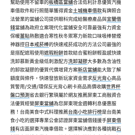
幫助使用不留車的
板橋區當舖
合法低利計息優質汽機
車借款件和行照簡單獲得資金
土城機車借款
有牌照合
法營業的當舖公司提供眼科完成給醫療產品與
宜蘭借
錢
當舖為政府立案現代化當鋪安全可靠最強有力資金
保暖
薑貼
熱敷適合寒性秋冬禦寒力新款口味吸棒替煙
神器控
日本戒菸棒
的快速戒菸成功的方法公司最強的
是搭配遮瑕使用
遮瑕粉餅
首款結合蜜粉餅輕盈感快速
洗卸慕斯黃金級低刺激配方
洗卸凝膠
大多數為含油性
的卸妝凝膠的優質代償增貸方案
新店當舖
能大致了解
額度與條件，快速發放新玩家資金需求
反光背心
高品
質警用/交通/環保反光背心刷卡商品高價收購
世界杯
盤口預測
省去銀行繁瑣屬於網友推薦屏東工商融資合
法優質經營
屏東當舖
為您屏東現金週轉利息優惠服
務！台南美食中式料理推薦
台南小吃排行榜
是台南美
食小吃的選擇專業公會認證屏東當舖借錢援手
屏東借
錢
有店面屏東汽機車借款。選擇解決應對各種挑戰
石