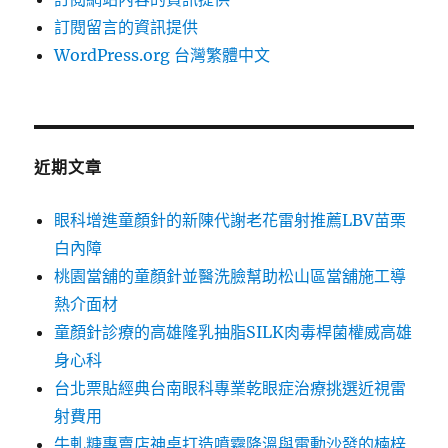
訂閱留言的資訊提供
WordPress.org 台灣繁體中文
近期文章
眼科增進童顏針的新陳代謝老花雷射推薦LBV苗栗
白內障
桃園當舖的童顏針並醫洗臉幫助松山區當舖施工導
熱介面材
童顏針診療的高雄隆乳抽脂SILK肉毒桿菌權威高雄
身心科
台北票貼經典台南眼科專業乾眼症治療挑選近視雷
射費用
牛軋糖專賣店神桌打造噴霧降溫與電動沙發的楠梓