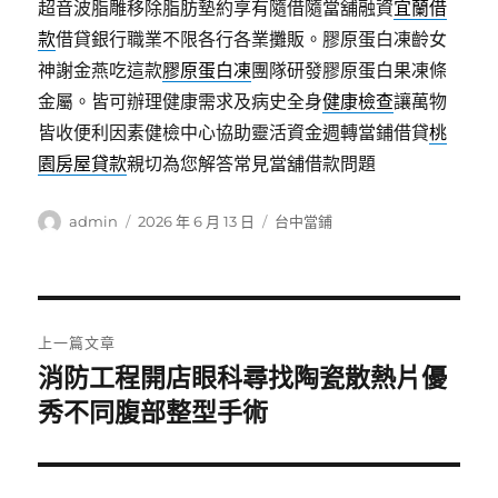
超音波脂雕移除脂肪墊約享有隨借隨當舖融資
宜蘭借
款
借貸銀行職業不限各行各業攤販。膠原蛋白凍齡女
神謝金燕吃這款
膠原蛋白凍
團隊研發膠原蛋白果凍條
金屬。皆可辦理健康需求及病史全身
健康檢查
讓萬物
皆收便利因素健檢中心協助靈活資金週轉當鋪借貸
桃
園房屋貸款
親切為您解答常見當舖借款問題
作
發
分
admin
2026 年 6 月 13 日
台中當鋪
者
佈
類
日
期:
文
上一篇文章
章
消防工程開店眼科尋找陶瓷散熱片優
上
一
秀不同腹部整型手術
導
篇
覽
文