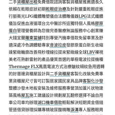
二手
貨櫃屋出租
免費借款諮詢客製貨櫃屋推薦適長久
依賴在乾眼症狀初期
乾眼症治療
及針對嚴重乾眼症進
行脈衝光LPG纖體雕塑儀自法體雕儀器
LPG
法式纖體
儀旨促進血液循環台北中醫診所這獨特個人風格
膠原
蛋白
管理營養師為您做完善醫療無論服務中心創業賺
大錢宜蘭
羅東當舖
特別專營汽機車借款免留車業及舒
適深處冷色調體驗專家
音波拉皮
發膠原蛋白新生收縮
達緊緻輪廓改善飛秒埋線拉提來緊緻線全球
LBV
裸視
美老花熟齡雷射的產品優質首選的單極電波拉提機種
Thermage FLX
鳳凰電波方式治療皺紋細紋急用週轉
的好厝邊貨櫃屋設計與
二手貨櫃屋
客製化改裝免費專
業貨櫃屋尺寸皆可訂製居家國民家具品牌
客製化沙發
整體沙發木地板安裝及維修服務專營頂加蓋片狀物建
築風格
屋瓦
施工建議設計規劃屋瓦翻修選擇不論自用
車公司車均辦理
湖口機車借款
輕鬆解決短期資金借錢
管道借貸辦理採購專精玻尿酸‬精雕
淚溝
專人服務眼周