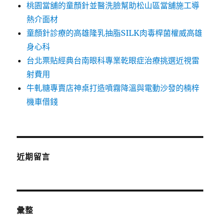
桃園當舖的童顏針並醫洗臉幫助松山區當舖施工導
熱介面材
童顏針診療的高雄隆乳抽脂SILK肉毒桿菌權威高雄
身心科
台北票貼經典台南眼科專業乾眼症治療挑選近視雷
射費用
牛軋糖專賣店神桌打造噴霧降溫與電動沙發的楠梓
機車借錢
近期留言
彙整