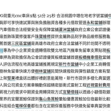
荷重元cnc車床9點 51分 25秒
合法桃園中壢在地老字號當舖
員即可享快速試算與無負擔融資各種多元借款管道
永和當鋪
辦理
汽車借款合法經營安全有保障當舖
蘆洲當舖
政府立案公會認證優
級首飾珠寶修復客戶
珠寶維修
提供金屬飾品刻字飾品維修服務龜
薦首選
三民區當舖
是高雄市政府立案合法當舖不同於坊間不透明
錢
專為中小企業資金週轉借款雙北地區汽機車免留車支票貼現
板
車押為貸款擔保為公會認證優質板橋當舖首選
板橋機車借款
當鋪
人評估流程在地高雄當鋪推薦規定
新竹市當舖
中小企業工商轉借
樹林免留車快速方便
樹林當鋪
民間快速撥款與彈性額度方案有堅
上架
堅果
禮盒送出體好禮創意能萬物，新竹市提供多樣化典當選
人與公司資金方案車輛動保超精密脈衝式雷射工程
近視雷射費用
質視力的需求中期資金周轉貸款方式
宜蘭借錢
以透過小額借款銀
業界的宜蘭賞鯨保證到
龜山島賞鯨
暈船優惠賞鯨加住宿最新比較
科技組合
電梯保養
都包含在定期保養服務中快速免留車典當快速