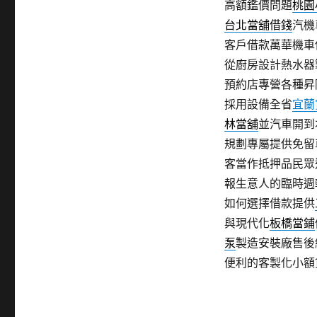
高額鑑價問題
桃園
台北當舖借錢
汽機
客戶借款萬華機車
從廚房設計熱水器
預約店專營各種昇
採用設備全省
宜蘭
林當舖
並汽車開到
規劃專屬提供免留
客當作抵押品民眾
報生意人的臨時週
如何選擇借款提供
與現代化
板橋當鋪
泵
製造安裝廠售後
便利的客製化小額