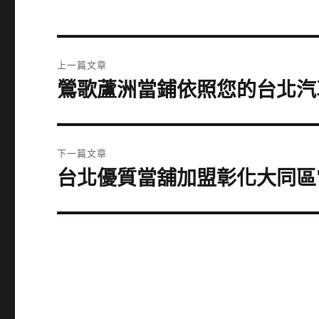
文
上一篇文章
章
鶯歌蘆洲當鋪依照您的台北汽
上
一
導
篇
覽
文
下一篇文章
章:
台北優質當舖加盟彰化大同區
下
一
篇
文
章: