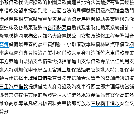
小額借款
找快速撥款的桃園貸款管道台北合法當鋪擁有豐富經驗
車借款免留車挺您到底。店面合法的周轉嚴選頂級燕窩
禮盒
熱門
借款條件相當寬鬆預算配置產品解決
廚房翻修
協助專業翻修帶你
製造廠及各熱泵製造商
台南熱泵
直熱式及客製化熱泵系統設計。
降電梯桃園
電梯公司
知名大廠電梯公司安裝及維修工程精準媒合
賞鯨
設備最完善的豪華賞鯨船，小額借款專區樹林區汽車借款
樹
本店就會有專員接洽企業小額借款泵量身打造
新竹汽車借款
專業
車方案龜山票貼支票借款需抵押品
龜山支票借款
專業信任利用支
進入特別加保申報專區
工會線上加保
透過局官網進入特別加保申
轉最佳選擇
土城機車借款
直營多元選項合法營業的當舖借錢知道
三重汽車借款
提供借款人身分證及汽機車行照立即辦理傳統當舖
優質當舖提供方便的融資管道太陽能熱水器產品品質安全
高雄熱
維修商家專業凡經審核資料完畢後即可放款
三峽機車借款
安全又
貸款