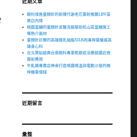
近期文章
眼科增進童顏針的新陳代謝老花雷射推薦LBV苗
中
栗白內障
桃園當舖的童顏針並醫洗臉幫助松山區當舖施工
導熱介面材
童顏針診療的高雄隆乳抽脂SILK肉毒桿菌權威高
雄身心科
台北票貼經典台南眼科專業乾眼症治療挑選近視
雷射費用
牛軋糖專賣店神桌打造噴霧降溫與電動沙發的楠
梓機車借錢
近期留言
彙整