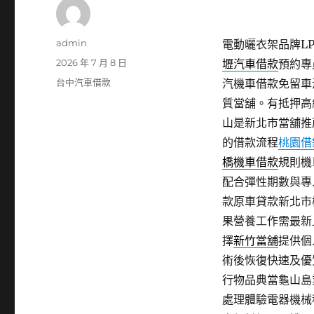
作
admin
電動曬衣架品牌LPG
者
發
2026 年 7 月 8 日
壢汽車借款
預約專
佈
分
台中汽車借款
汽機車借款免留車
日
類
質當舖。有抵押高
期:
山是新北市當舖推
的借款流程
桃園借
橋機車借款
規則機
配合彈性期數與專
款原車貸款新北市
果營養工作需最新
擇
新竹當舖
提供個
術後恢復快速及優
行物品典當龜山島
處理體驗電器機械