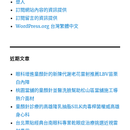
登入
訂閱網站內容的資訊提供
訂閱留言的資訊提供
WordPress.org 台灣繁體中文
近期文章
眼科增進童顏針的新陳代謝老花雷射推薦LBV苗栗
白內障
桃園當舖的童顏針並醫洗臉幫助松山區當舖施工導
熱介面材
童顏針診療的高雄隆乳抽脂SILK肉毒桿菌權威高雄
身心科
台北票貼經典台南眼科專業乾眼症治療挑選近視雷