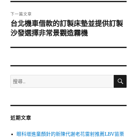
覽
文
章:
下一篇文章
台北機車借款的訂製床墊並提供訂製
下
一
沙發選擇非常景觀造霧機
篇
文
章:
搜
搜
尋
尋
關
鍵
字:
近期文章
眼科增進童顏針的新陳代謝老花雷射推薦LBV苗栗