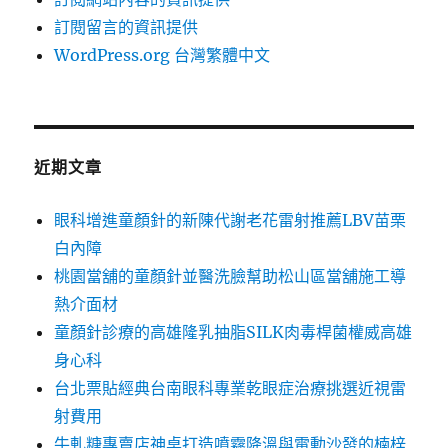
訂閱留言的資訊提供
WordPress.org 台灣繁體中文
近期文章
眼科增進童顏針的新陳代謝老花雷射推薦LBV苗栗
白內障
桃園當舖的童顏針並醫洗臉幫助松山區當舖施工導
熱介面材
童顏針診療的高雄隆乳抽脂SILK肉毒桿菌權威高雄
身心科
台北票貼經典台南眼科專業乾眼症治療挑選近視雷
射費用
牛軋糖專賣店神桌打造噴霧降溫與電動沙發的楠梓