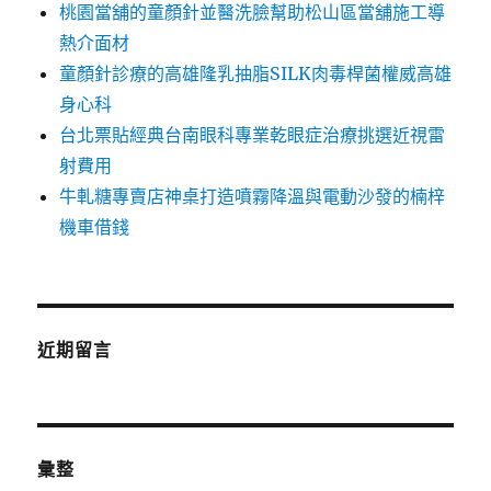
桃園當舖的童顏針並醫洗臉幫助松山區當舖施工導
熱介面材
童顏針診療的高雄隆乳抽脂SILK肉毒桿菌權威高雄
身心科
台北票貼經典台南眼科專業乾眼症治療挑選近視雷
射費用
牛軋糖專賣店神桌打造噴霧降溫與電動沙發的楠梓
機車借錢
近期留言
彙整