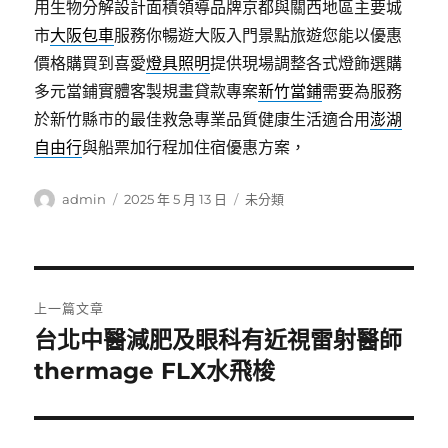
用生物分解設計面積領導品牌京都與關西地區主要城
市
大阪包車
服務你暢遊大阪入門景點旅遊您能以優惠
價格購買到喜愛
燈具照明
提供現場調整各式燈飾選購
多元當鋪實體客製規畫貸款專案
新竹當鋪
需要為服務
於新竹縣市的最佳救急專業品質健康生活適合用
澎湖
自由行
與船票加行程加住宿優惠方案，
作
發
分
admin
2025 年 5 月 13 日
未分類
者
佈
類
日
期:
文
上一篇文章
章
台北中醫減肥及眼科有近視雷射醫師
上
一
thermage FLX水飛梭
導
篇
覽
文