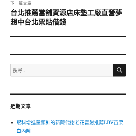
章:
下一篇文章
台北推薦當舖資源店床墊工廠直營夢
下
一
想中台北票貼借錢
篇
文
章:
搜
搜
尋
尋
關
鍵
字:
近期文章
眼科增進童顏針的新陳代謝老花雷射推薦LBV苗栗
白內障