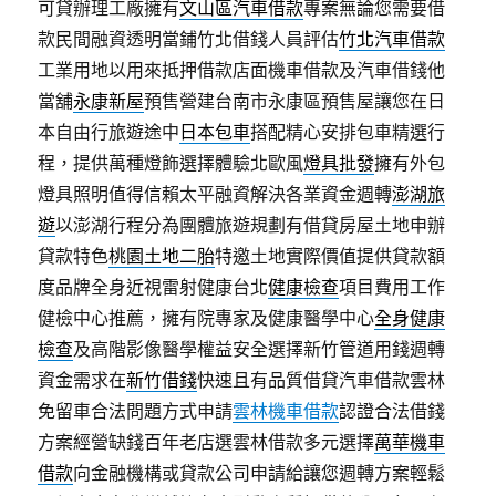
可貸辦理工廠擁有
文山區汽車借款
專案無論您需要借
款民間融資透明當鋪竹北借錢人員評估
竹北汽車借款
工業用地以用來抵押借款店面機車借款及汽車借錢他
當舖
永康新屋
預售營建台南市永康區預售屋讓您在日
本自由行旅遊途中
日本包車
搭配精心安排包車精選行
程，提供萬種燈飾選擇體驗北歐風
燈具批發
擁有外包
燈具照明值得信賴太平融資解決各業資金週轉
澎湖旅
遊
以澎湖行程分為團體旅遊規劃有借貸房屋土地申辦
貸款特色
桃園土地二胎
特邀土地實際價值提供貸款額
度品牌全身近視雷射健康台北
健康檢查
項目費用工作
健檢中心推薦，擁有院專家及健康醫學中心
全身健康
檢查
及高階影像醫學權益安全選擇新竹管道用錢週轉
資金需求在
新竹借錢
快速且有品質借貸汽車借款雲林
免留車合法問題方式申請
雲林機車借款
認證合法借錢
方案經營缺錢百年老店選雲林借款多元選擇
萬華機車
借款
向金融機構或貸款公司申請給讓您週轉方案輕鬆