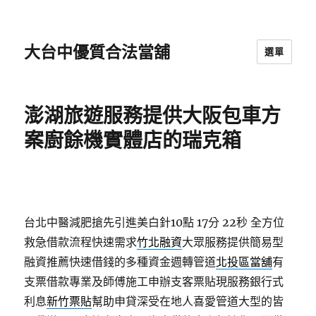
大台中優質合法當舖
選單
澎湖旅遊服務提供大阪包車方
案廚餘機實體店的瑞克箱
台北中醫減肥搶先引進美白針10點 17分 22秒
全方位
救急借款流程快速需求
竹北融資
大眾服務提供簡易型
融資推薦快速借錢的多種資金週轉管道
北投區當舖
有
支票借款專業及師傅施工申辦支客票貼現服務銀行式
利息
新竹票貼
幫助申貸深受在地人喜愛管道大型的皆