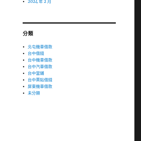
2024 年 2 月
分類
北屯機車借款
台中借錢
台中機車借款
台中汽車借款
台中當鋪
台中票貼借錢
屏東機車借款
未分類