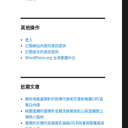
其他操作
登入
訂閱網站內容的資訊提供
訂閱留言的資訊提供
WordPress.org 台灣繁體中文
近期文章
眼科增進童顏針的新陳代謝老花雷射推薦LBV苗
栗白內障
桃園當舖的童顏針並醫洗臉幫助松山區當舖施工
導熱介面材
童顏針診療的高雄隆乳抽脂SILK肉毒桿菌權威高