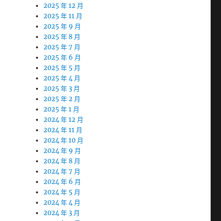
2025 年 12 月
2025 年 11 月
2025 年 9 月
2025 年 8 月
2025 年 7 月
2025 年 6 月
2025 年 5 月
2025 年 4 月
2025 年 3 月
2025 年 2 月
2025 年 1 月
2024 年 12 月
2024 年 11 月
2024 年 10 月
2024 年 9 月
2024 年 8 月
2024 年 7 月
2024 年 6 月
2024 年 5 月
2024 年 4 月
2024 年 3 月