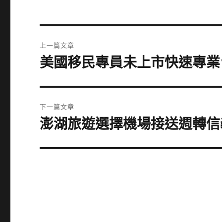
文
上一篇文章
章
美國移民專員未上市快速專業
上
一
導
篇
覽
文
下一篇文章
章:
澎湖旅遊選擇機場接送週轉信
下
一
篇
文
章: