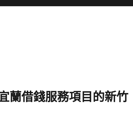
宜蘭借錢服務項目的新竹