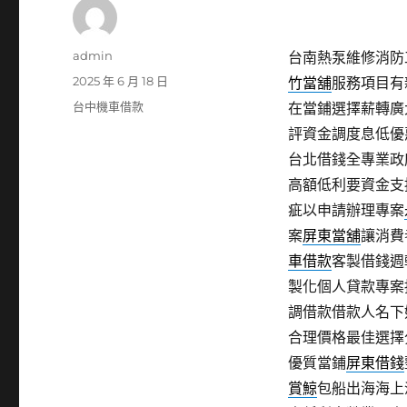
作
admin
台南熱泵維修消防工
者
發
2025 年 6 月 18 日
竹當舖
服務項目有
佈
分
台中機車借款
在當鋪選擇薪轉廣
日
類
評資金調度息低優
期:
台北借錢全專業政
高額低利要資金支
疵以申請辦理專案
案
屏東當舖
‎讓消
車借款
客製借錢週
製化個人貸款專案
調借款借款人名下
合理價格最佳選擇
優質當鋪
屏東借錢
賞鯨
包船出海海上