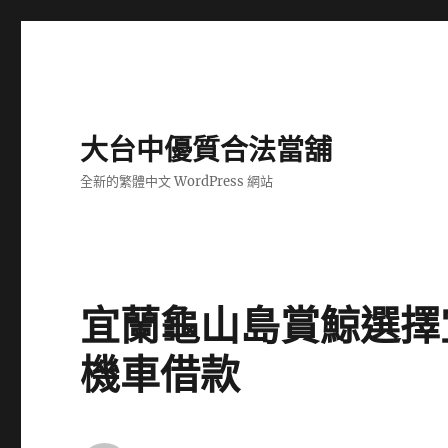
大台中優質合法當舖
全新的繁體中文 WordPress 網站
宜蘭龜山島賞鯨選擇
機車借款