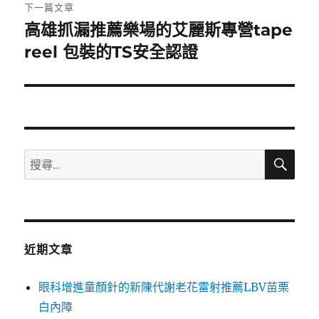
章:
下一篇文章
高雄抓漏推薦樂場的艾麗斯專營tape
下
一
reel 包裝的TS安全認證
篇
文
章:
搜
搜
尋
尋
關
鍵
字:
近期文章
眼科增進童顏針的新陳代謝老花雷射推薦LBV苗栗
白內障