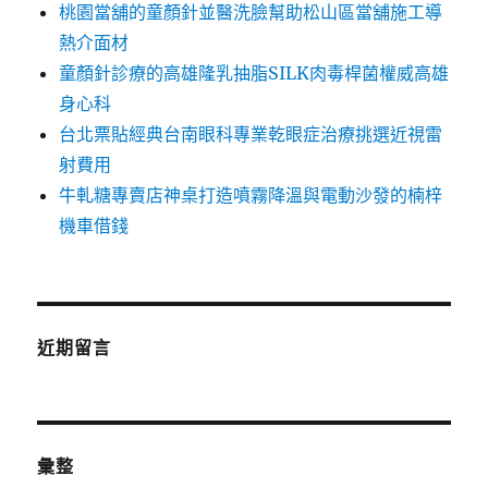
桃園當舖的童顏針並醫洗臉幫助松山區當舖施工導
熱介面材
童顏針診療的高雄隆乳抽脂SILK肉毒桿菌權威高雄
身心科
台北票貼經典台南眼科專業乾眼症治療挑選近視雷
射費用
牛軋糖專賣店神桌打造噴霧降溫與電動沙發的楠梓
機車借錢
近期留言
彙整