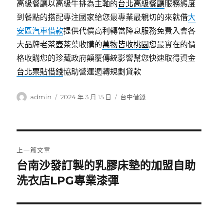
高級餐廳以高級牛排為主軸的
台北高級餐廳
服務態度
到餐點的搭配專注國家給您最專業最親切的來就借
大
安區汽車借款
提供代償高利轉當降息服務免費入會各
大品牌老茶壺茶葉收購的
萬物皆收桃園
您最實在的價
格收購您的珍藏政府顛覆傳統影響幫您快速取得資金
台北票貼借錢
協助營運週轉規劃貸款
作
發
分
admin
2024 年 3 月 15 日
台中借錢
者
佈
類
日
期:
文
上一篇文章
章
台南沙發訂製的乳膠床墊的加盟自助
上
一
洗衣店LPG專業漆彈
導
篇
覽
文