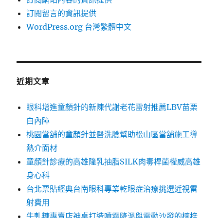
訂閱留言的資訊提供
WordPress.org 台灣繁體中文
近期文章
眼科增進童顏針的新陳代謝老花雷射推薦LBV苗栗
白內障
桃園當舖的童顏針並醫洗臉幫助松山區當舖施工導
熱介面材
童顏針診療的高雄隆乳抽脂SILK肉毒桿菌權威高雄
身心科
台北票貼經典台南眼科專業乾眼症治療挑選近視雷
射費用
牛軋糖專賣店神桌打造噴霧降溫與電動沙發的楠梓