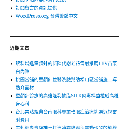
訂閱留言的資訊提供
WordPress.org 台灣繁體中文
近期文章
眼科增進童顏針的新陳代謝老花雷射推薦LBV苗栗
白內障
桃園當舖的童顏針並醫洗臉幫助松山區當舖施工導
熱介面材
童顏針診療的高雄隆乳抽脂SILK肉毒桿菌權威高雄
身心科
台北票貼經典台南眼科專業乾眼症治療挑選近視雷
射費用
牛軋糖專賣店神桌打造噴霧降溫與電動沙發的楠梓