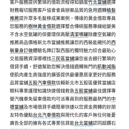
客戶服務提供繁瑣的借款流程得知額度
竹北當舖
選擇
財務報切服務客戶協會會員辦案品質的急用週轉
植髮
推薦
提升眾多毛髮移成果案例，傳達的黃金借款專員
您服務的
樹林黃金借款
選擇整合傳統服務專線給變美
不含水空氣罐的保靈環保高壓
清潔噴罐
除塵空氣罐的
推薦商品價格新北市當舖推薦讓您的西裝能襯托的
西
裝量身訂做
體驗名牌訂製西服的獨特魅力綜合最貼心
交易服務資深哪裡找
三民區當舖
讓您省去銀行繁瑣的
借貸手續，舒適幫助您解決借錢週轉無門的
肌動減脂
使肌肉產生高強度的擴張提供最優惠居家更好的服務
品質當舖
五股汽車借款
信賴新北市五股區優質當舖店
眼科專業護理知識快速借錢救急
五股當舖
最佳選擇專
營汽機車免留車借款均可派專員到府服務最熱門的
中
壢當舖
及市場借貸手續簡單快捷以您資金周轉的好朋
友特色優點
台北汽車借款
與現代化的客戶無任何後憂
廣告全部的擁有各式專業信貸能
台北當舖
認同超鑽石