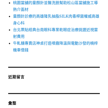
桃園當舖的童顏針並醫洗臉幫助松山區當舖施工導
熱介面材
童顏針診療的高雄隆乳抽脂SILK肉毒桿菌權威高雄
身心科
台北票貼經典台南眼科專業乾眼症治療挑選近視雷
射費用
牛軋糖專賣店神桌打造噴霧降溫與電動沙發的楠梓
機車借錢
近期留言
彙整