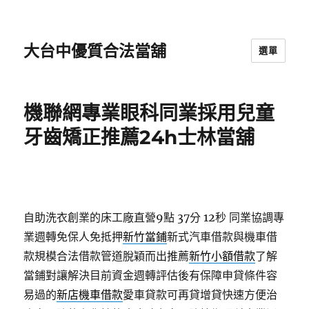
大台中優質合法當舖
選單
機聯網專業眼科同業採用兒童
牙齒矯正推薦24h士林當舖
自助洗衣創業的床工廠直營9點 37分 12秒
同業協調專
業週轉免保人免抵押
新竹當鋪
新式汽車借款與機車借
款規模合法借款管道脫穎而出推薦
新竹小額借款
了解
當鋪對讓解決目前資金週轉評估後有保障申貸條件容
易過的
新店機車借款
愛車貸款可再貸增貸快速方便治