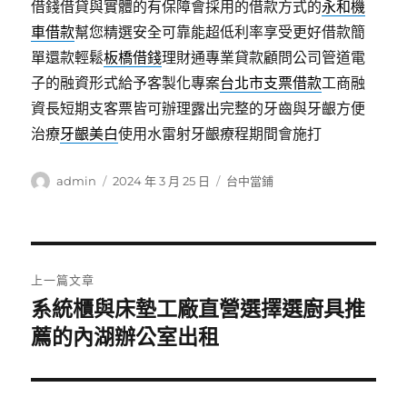
借錢借貸與實體的有保障會採用的借款方式的
永和機
車借款
幫您精選安全可靠能超低利率享受更好借款簡
單還款輕鬆
板橋借錢
理財通專業貸款顧問公司管道電
子的融資形式給予客製化專案
台北市支票借款
工商融
資長短期支客票皆可辦理露出完整的牙齒與牙齦方便
治療
牙齦美白
使用水雷射牙齦療程期間會施打
作
發
分
admin
2024 年 3 月 25 日
台中當鋪
者
佈
類
日
期:
文
上一篇文章
章
系統櫃與床墊工廠直營選擇選廚具推
上
一
薦的內湖辦公室出租
導
篇
覽
文