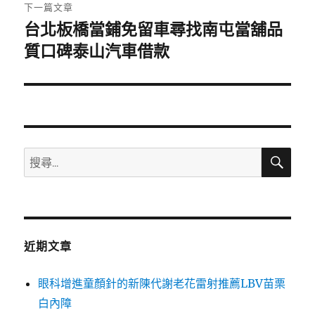
章:
下一篇文章
台北板橋當鋪免留車尋找南屯當舖品
下
一
質口碑泰山汽車借款
篇
文
章:
搜
搜
尋
尋
關
鍵
字:
近期文章
眼科增進童顏針的新陳代謝老花雷射推薦LBV苗栗
白內障