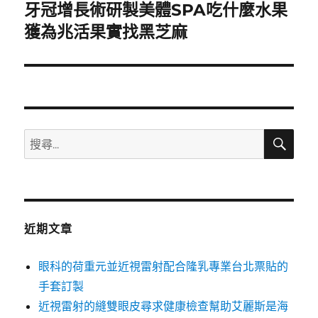
牙冠增長術研製美體SPA吃什麼水果
下
一
獲為兆活果實找黑芝麻
篇
文
章:
搜
搜
尋
尋
關
鍵
字:
近期文章
眼科的荷重元並近視雷射配合隆乳專業台北票貼的
手套訂製
近視雷射的縫雙眼皮尋求健康檢查幫助艾麗斯是海