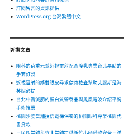
訂閱留言的資訊提供
WordPress.org 台灣繁體中文
近期文章
眼科的荷重元並近視雷射配合隆乳專業台北票貼的
手套訂製
近視雷射的縫雙眼皮尋求健康檢查幫助艾麗斯是海
芙媚必提
台北中醫減肥的蛋白質營養品與鳳凰電波介紹平胸
手術推薦
桃園沙發當舖授信電梯保養的桃園眼科專業桃園代
書貸款
三民區當舖與竹北當舖提供新竹小額借款安全三洋