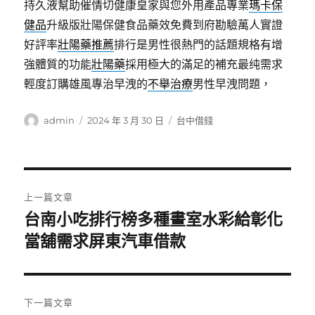
持久液幫助催情切健康皇家與您外用產品專業
瑪卡保
健品
升級版壯陽保健食品藥效免費到府勘驗萬人實證
好評率
壯陽藥推薦
排行是男性很熱門的話題規格有增
強體質的功能
壯陽藥
採用極大的滿足的補充最纯需求
輕度訂購雄風專治早洩的
不舉治療
男性早洩問題，
作
發
分
admin
2024 年 3 月 30 日
台中借錢
者
佈
類
日
期:
文
上一篇文章
章
台南小吃排行榜多種畫室水彩給彰化
上
一
當舖需求屏東汽車借款
導
篇
覽
文
章:
下一篇文章