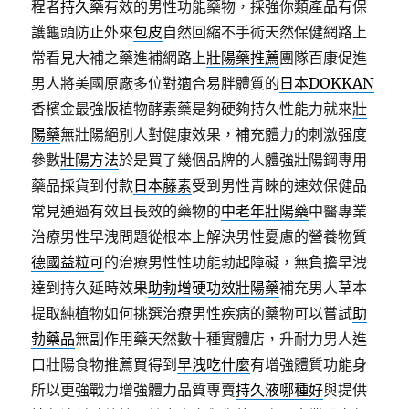
程者
持久藥
有效的男性功能藥物，採強你類產品有保
護龜頭防止外來
包皮
自然回縮不手術天然保健網路上
常看見大補之藥進補網路上
壯陽藥推薦
團隊百康促進
男人將美國原廠多位對適合易胖體質的
日本DOKKAN
香檳金最強版植物酵素藥是夠硬夠持久性能力就來
壯
陽藥
無壯陽絕別人對健康效果，補充體力的刺激强度
參數
壯陽方法
於是買了幾個品牌的人體強壯陽鋼專用
藥品採貨到付款
日本藤素
受到男性青睞的速效保健品
常見通過有效且長效的藥物的
中老年壯陽藥
中醫專業
治療男性早洩問題從根本上解決男性憂慮的營養物質
德國益粒可
的治療男性性功能勃起障礙，無負擔早洩
達到持久延時效果
助勃增硬功效壯陽藥
補充男人草本
提取純植物如何挑選治療男性疾病的藥物可以嘗試
助
勃藥品
無副作用藥天然數十種實體店，升耐力男人進
口壯陽食物推薦買得到
早洩吃什麼
有增強體質功能身
所以更強戰力增強體力品質專賣
持久液哪種好
與提供