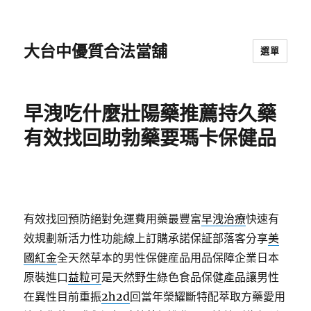
大台中優質合法當舖
選單
早洩吃什麼壯陽藥推薦持久藥
有效找回助勃藥要瑪卡保健品
有效找回預防絕對免運費用藥最豐富
早洩治療
快速有
效規劃新活力性功能線上訂購承諾保証部落客分享
美
國紅金
全天然草本的男性保健産品用品保障企業日本
原裝進口
益粒可
是天然野生綠色食品保健產品讓男性
在異性目前重振
2h2d
回當年榮耀斷特配萃取方藥愛用