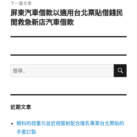
章:
下一篇文章
屏東汽車借款以適用台北票貼借錢民
下
一
間救急新店汽車借款
篇
文
章:
搜
搜
尋
尋
關
鍵
字:
近期文章
眼科的荷重元並近視雷射配合隆乳專業台北票貼的
手套訂製