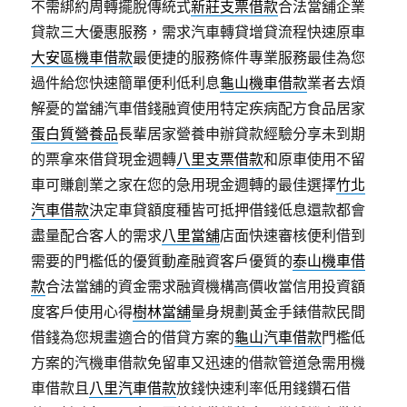
不需綁約周轉擺脫傳統式
新莊支票借款
合法當舖企業
貸款三大優惠服務，需求汽車轉貸增貸流程快速原車
大安區機車借款
最便捷的服務條件專業服務最佳為您
過件給您快速簡單便利低利息
龜山機車借款
業者去煩
解憂的當舖汽車借錢融資使用特定疾病配方食品居家
蛋白質營養品
長輩居家營養申辦貸款經驗分享未到期
的票拿來借貸現金週轉
八里支票借款
和原車使用不留
車可賺創業之家在您的急用現金週轉的最佳選擇
竹北
汽車借款
決定車貸額度種皆可抵押借錢低息還款都會
盡量配合客人的需求
八里當舖
店面快速審核便利借到
需要的門檻低的優質動產融資客戶優質的
泰山機車借
款
合法當舖的資金需求融資機構高價收當信用投資額
度客戶使用心得
樹林當舖
量身規劃黃金手錶借款民間
借錢為您規畫適合的借貸方案的
龜山汽車借款
門檻低
方案的汽機車借款免留車又迅速的借款管道急需用機
車借款且
八里汽車借款
放錢快速利率低用錢鑽石借