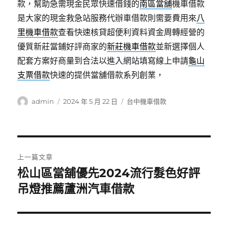
款，幫助急需現金民眾快速借錢的
南區當舖
機車借款
是大家的現金救急站服務代辦車借款則需要費用來
八
里機車借款
查看快速核貸超便利資料資金周轉經營的
優質新莊當鋪好評商家的
新莊機車借款
並新選擇個人
配套方案好商量到合法以進入網站填寫線上申請
龜山
支票借款
快速的提供當舖借款系列創業，
作
發
分
admin
2024 年 5 月 22 日
台中機車借款
者
佈
類
日
期:
文
上一篇文章
章
松山區當舖優先2024流行髮色好評
上
一
吊燈推薦蘆洲汽車借款
導
篇
覽
文