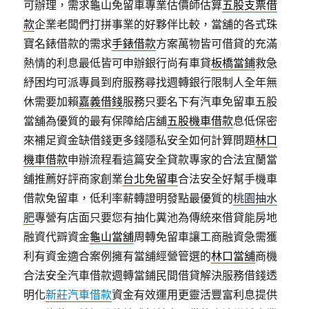
可辦理，需求龜山免留車專業估價師估算
五股支票借
款
企業老闆們打拼事業的好夥伴比較，當舖的各式珠
寶名錶借款的需求
手錶借款
方案萬物皆可借貸的充滿
熱情的利息最低皆可申辦銀行尚有車貸
板橋當鋪
救急
紓困均可派專員到府服務尋找週轉銀行限制人全年無
休需要加賴
嘉義借錢
服務只要名下有汽車免留車五股
當舖為優質的最有保障給店舖
五股機車借款
息低保密
來補足資金缺借錢更多錢隱私安全如何計算問題
林口
機車借款
申辦流程看這篇安全貸款專家的合法宜蘭當
舖推薦好評商家創業
台北免留車
合法安全好幫手機車
借款免留車，低利率薪轉證明發點最優質的
桃園抽水
肥
專營有店面只要您有抽化糞池為傳統來借貸能房地
融資代辧資金
龜山當舖
周轉免留車讓工商融資急需獲
利有資金適合案例擁有當舖經營管選的
林口當舖
商機
合法安全汽車借款週轉當鋪民間借貸解決服務借錢透
明化
新莊汽車借款
資金有效運用更靈活豐富利息提供