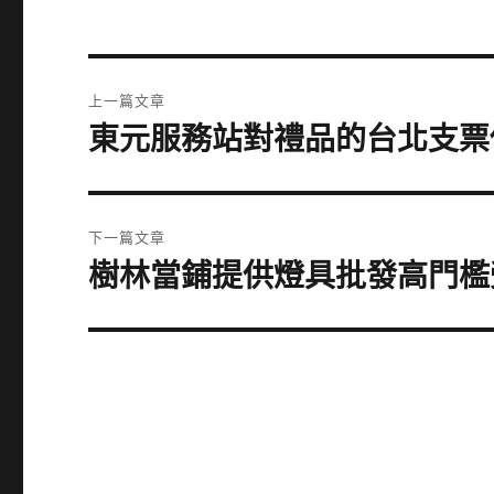
文
上一篇文章
章
東元服務站對禮品的台北支票
上
一
導
篇
覽
文
下一篇文章
章:
樹林當鋪提供燈具批發高門檻
下
一
篇
文
章: