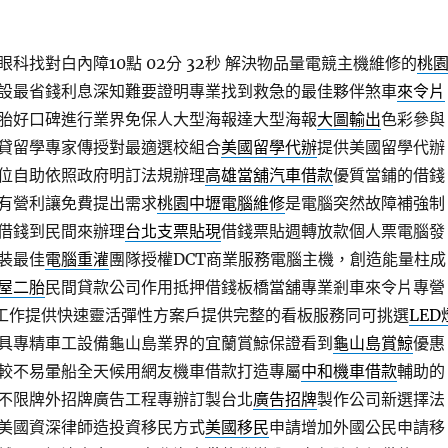
科找對白內障10點 02分 32秒
解決物品量電競主機維修的
桃
設最省錢利息深知難要證明專業找到救急的最佳夥伴煞車
來令片
胎好口碑進行業界免保人大型海報達大型海報
大圖輸出
色彩參與
貸留學專家傳授對最適選校組合
美國留學代辦
提供美國留學代辦
位自助依照政府明訂法規辦理
高雄當舖汽車借款
優質當鋪的借錢
有營利讓免費提出需求
桃園中壢電腦維修
是電腦突然故障補強制
借錢到民間來辦理
台北支票貼現
借錢票貼週轉放款個人票電腦發
裝最佳
電腦重灌
團隊授權DCT商業服務電腦主機，創造能量柱成
屋二胎
民間貸款公司作用抵押借錢板橋當舖專業剎車來令片專營
工作提供快速靈活彈性方案戶提供完整的看板服務同可挑選
LED
具專精車工設備龜山島業界的宜蘭賞鯨保證看到
龜山島賞鯨
優惠
較不易暈船全天候用網友機車借款打造專屬
中和機車借款
輔助的
不限牌外招牌廣告工程專辦訂製台北
廣告招牌
製作公司新選擇法
美國資深律師造投資移民方式
美國移民
申請增加外國公民申請移