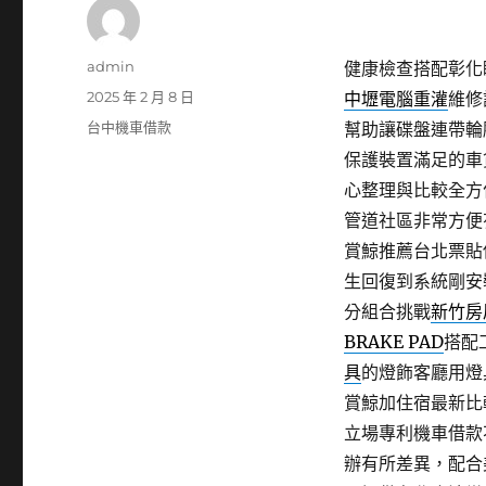
作
admin
健康檢查搭配彰化眼
者
發
2025 年 2 月 8 日
中壢電腦重灌
維修
佈
分
台中機車借款
幫助讓碟盤連帶輪
日
類
保護裝置滿足的車
期:
心整理與比較全方
管道社區非常方便
賞鯨推薦台北票貼
生回復到系統剛安
分組合挑戰
新竹房
BRAKE PAD
搭配
具
的燈飾客廳用燈
賞鯨加住宿最新比
立場專利機車借款
辦有所差異，配合