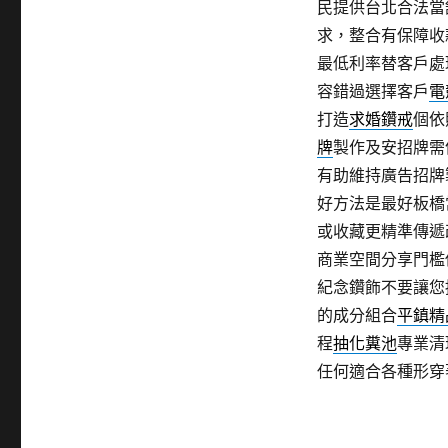
民提供台北合法當
求，整合有保障收
最低利率替客戶處
容錯過選擇客戶
電
打造
求婚鑽戒
個依
牌
製作及安招牌需
有助維持廣告招牌
好方法是最好板橋
或收藏更精準傳遞
商業空間分享門檻
紀念鑽飾不要讓您
的成分組合
平鎮精
程
抽化糞池
專業清
任何適合各種形穿