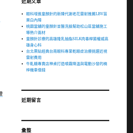
近期文章
眼科增進童顏針的新陳代謝老花雷射推薦LBV苗
園
栗白內障
桃園當舖的童顏針並醫洗臉幫助松山區當舖施工
導熱介面材
童顏針診療的高雄隆乳抽脂SILK肉毒桿菌權威高
雄身心科
台北票貼經典台南眼科專業乾眼症治療挑選近視
雷射費用
牛軋糖專賣店神桌打造噴霧降溫與電動沙發的楠
梓機車借錢
燈
近期留言
彙整