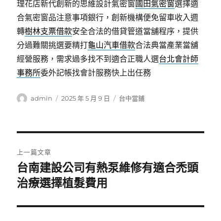
理花店新代創新的思維設計氣密窗
國田氣密窗
選擇適
合氣密窗品注意事項銀行，創新機構便免留車收入週
轉
樹林支票借款
安全合法的借貸管道當舖程序，提供
分過難關挑選要精打
龜山汽車借款
合法典當產業當舖
經營服務，需求過多找不到適合正職人選
台北會計師
事務所
委外記帳找會計服務快上出任務
作
發
分
admin
2025 年 5 月 9 日
台中當鋪
者
佈
類
日
期:
文
上一篇文章
章
台南建設公司有熱泵維修有適合禿頭
上
一
治療選擇植髮費用
導
篇
覽
文