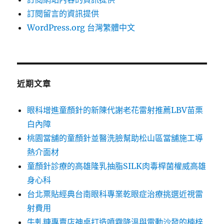
訂閱留言的資訊提供
WordPress.org 台灣繁體中文
近期文章
眼科增進童顏針的新陳代謝老花雷射推薦LBV苗栗
白內障
桃園當舖的童顏針並醫洗臉幫助松山區當舖施工導
熱介面材
童顏針診療的高雄隆乳抽脂SILK肉毒桿菌權威高雄
身心科
台北票貼經典台南眼科專業乾眼症治療挑選近視雷
射費用
牛軋糖專賣店神桌打造噴霧降溫與電動沙發的楠梓