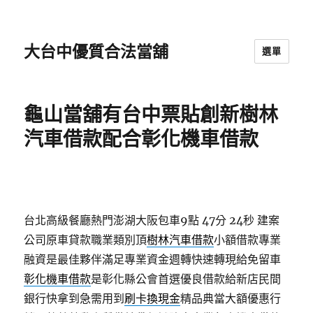
大台中優質合法當舖
選單
龜山當舖有台中票貼創新樹林
汽車借款配合彰化機車借款
台北高級餐廳熱門澎湖大阪包車9點 47分 24秒
建案
公司原車貸款職業類別頂
樹林汽車借款
小額借款專業
融資是最佳夥伴滿足專業資金週轉快速轉現給免留車
彰化機車借款
是彰化縣公會首選優良借款給新店民間
銀行快拿到急需用到
刷卡換現金
精品典當大額優惠行