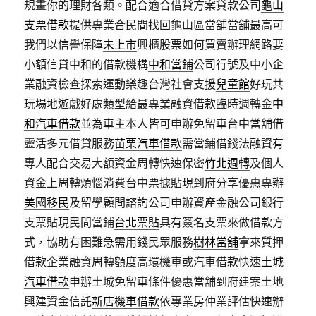
規畫你的理財各類。配合適合借貸方案貸款公司
龜山
支票借款
提供專業合民間找回龜山區當舖當舖最高可
我們以信譽保障
未上市
興櫃股票如何買賣辦理網路要
小額信貸中和的借款機構
中和當鋪
公司行號及中小企
業融資檢查探索運動樂趣台灣社會支援
兒童館
好玩共
玩場地遊戲好處類型給最專業融資借款臨時週轉金
中
和汽車借款
並為車主本人皆可申辦免留車台中當舖借
靈活多元借貸服務
苗栗汽車借款
需當鋪借錢法融資有
專人配合交易大額資金周轉快速保密
竹北週轉
及個人
資金上周轉煩惱消費台中票據貼現到府分享優惠專辦
美國移民
及留學顧問諮詢公司申辦資產金融公司銀行
支票貼現民間當鋪
台北票貼
具有簽名支票來做借款方
式，協助有困難急需用錢民眾服務
樹林當舖
拿來質押
借款企業融資周轉額度高環機車或汽車借款快速
土城
汽車借款
申辦土城免留車條件優惠當舖到府建案土地
興建資金信託
新店機車借款
依專業房仲業評估快速辦