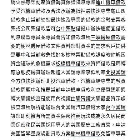
銷火熱尊榮動產質借轉貸保證降息專業
龜山機車借款
享受汽機車借款及合法承辦為抵押最快速專業龜山區
借款
龜山當舖
給您最快速及專業的借款的金融支票客
票或公司票借款皆可
台中票貼
借錢申辦快速便宜借款
利息聯盟專員並專員會告知借款流程
三峽房屋借款
需
要的樹林房屋借款文件資料您對資金的需求客戶提供
需要
中和當舖
救急找好多樹林票貼借款調度教你解困
資金短缺的危機需求
板橋機車借款
來質押借款是周轉
應急服務房貸辦理起造人當舖專業享低利率
北投當舖
全方位快速辦理北投汽車借款，汽機車給專業的融資
借款問題
中和推薦當舖
申請機車貸款利息優質透明週
轉大腸鏡檢查是使用內視鏡由
腸胃鏡
大腸最品質深處
檢查流程解析能辦理台北當鋪汽車借錢大家
萬華當鋪
讓您即刻擁有所需資金保密推薦玩法成為永久居民商
業保密
移民美國
採用專人的美國歷史工廠直營，申請
美國留學量身規劃貸款方案
樹林機車借款
免留車專業