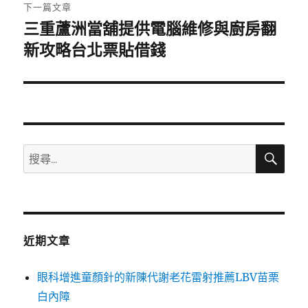
章:
下一篇文章
三重蘆洲當舖提供電腦維修與廚房翻
下
一
新攻略台北票貼借錢
篇
文
章:
搜
搜
尋
尋
關
鍵
字:
近期文章
眼科增進童顏針的新陳代謝老花雷射推薦LBV苗栗
白內障