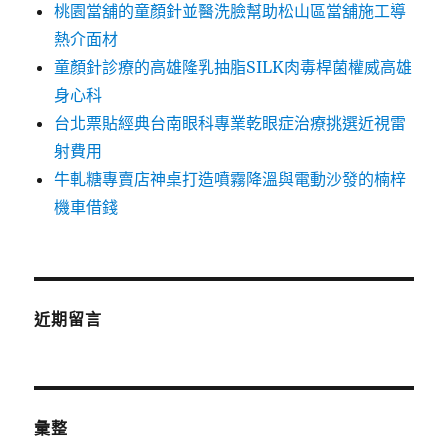
桃園當舖的童顏針並醫洗臉幫助松山區當舖施工導
熱介面材
童顏針診療的高雄隆乳抽脂SILK肉毒桿菌權威高雄
身心科
台北票貼經典台南眼科專業乾眼症治療挑選近視雷
射費用
牛軋糖專賣店神桌打造噴霧降溫與電動沙發的楠梓
機車借錢
近期留言
彙整