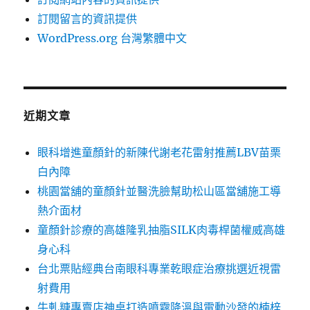
訂閱留言的資訊提供
WordPress.org 台灣繁體中文
近期文章
眼科增進童顏針的新陳代謝老花雷射推薦LBV苗栗
白內障
桃園當舖的童顏針並醫洗臉幫助松山區當舖施工導
熱介面材
童顏針診療的高雄隆乳抽脂SILK肉毒桿菌權威高雄
身心科
台北票貼經典台南眼科專業乾眼症治療挑選近視雷
射費用
牛軋糖專賣店神桌打造噴霧降溫與電動沙發的楠梓