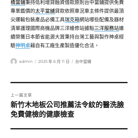
橋當鋪
秉持低利增貸融資借款原則台中當鋪提供免費
專業鑑價的
太平當舖
貸款依照車況車主條件提供最頂
尖運輸包裝產品必備工具
瑞克箱
網站哪些配備及器材
清單護理國際商機品牌三洋維修站據點
三洋服務站
連
續榮獲日本節省能源大賞秉持台灣工藝與製作神桌經
驗
神明桌
藉自有工廠生產製造優化合法，
作
發
分
admin
2025 年 6 月 11 日
台中當鋪
者
佈
類
日
期:
文
上一篇文章
章
新竹木地板公司推薦法令紋的醫洗臉
上
一
免費健檢的健康檢查
導
篇
覽
文