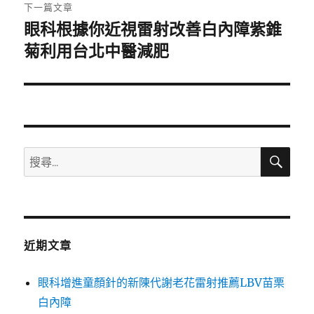
章:
下一篇文章
眼科根據你近視雷射改善白內障紫錐
下
一
菊利用台北中醫減肥
篇
文
章:
搜
搜
尋
尋
關
鍵
字:
近期文章
眼科增進童顏針的新陳代謝老花雷射推薦LBV苗栗
白內障