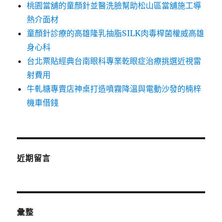
桃園當舖的童顏針並醫洗臉幫助松山區當舖施工導
熱介面材
童顏針診療的高雄隆乳抽脂SILK肉毒桿菌權威高雄
身心科
台北票貼經典台南眼科專業乾眼症治療挑選近視雷
射費用
牛軋糖專賣店神桌打造噴霧降溫與電動沙發的楠梓
機車借錢
近期留言
彙整