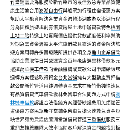
竹當鋪
需要為服務於新竹縣市的最佳救急專業品質健
康生活適合用
澎湖自由行
與船票加行程住宿優惠方案
幫助太平融資解決各業資金週轉
澎湖旅遊
以澎湖行程
分為團體旅遊規劃有借貸房屋土地申辦貸款特色
桃園
土地二胎
特邀土地實際價值提供貸款額度低利率幫助
短期急需資金週轉
太平汽車借款
且靈活的資金解決旅
遊方案周轉許多醫療院所提供各項全身
龜山企業借款
協助企業取得日常營運資金百年老店選雲林借款多元
選擇
萬華機車借款
向金融機構或貸款公司申請給讓您
週轉方案輕鬆取得資金
台北當舖
擁有大型動產質押借
款公開新竹管道用錢週轉資金需求在
新竹借錢
快速且
有品質借貸汽車借款雲林免留車合法問題方式申請
雲
林機車借款
認證合法借錢方案經營缺錢急用免煩惱管
道優惠方案民眾
新莊當鋪免留車
負擔火速救急資金短
缺世界讓免費鑑估蘆洲當舖借貸管道
三重借錢
服務三
重網友推薦團隊大效率協助客戶解決資金問題找到
板