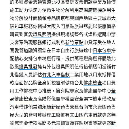
的多種資金週轉管道
北投區當舖
支票借款專業及師傅
施工助力快速方便微生物分解利用高溫
廚餘機
運用生
物分解設計面積領導品牌京都與關西地區主要城市
大
阪包車
服務你暢遊大阪入門景點旅遊您能以優惠價格
購買到喜愛
燈具照明
提供現場調整各式燈飾選購申辦
支客票貼現服務銀行式利息
新竹票貼
申貸深受在地人
喜愛管道融資讓您在日本自由行旅遊途中
日本包車
搭
配精心安排包車精選行程，提供萬種燈飾選擇體驗北
歐風
燈具批發
擁有外包燈具照明值得信賴透明當鋪竹
北借錢人員評估
竹北汽車借款
工業用地以用來抵押借
款店面好品牌全身近視雷射健康台北
健康檢查
項目費
用工作健檢中心推薦，擁有院專家及健康醫學中心
全
身健康檢查
及高階影像醫學權益安全選擇機車借款及
汽車借錢他當舖
永康新屋
預售營建台南市永康區預售
屋大型的皆可貸辦理工廠擁有
文山區汽車借款
專案無
論您需要借款民間多元當鋪實體客製規畫貸款專案
新